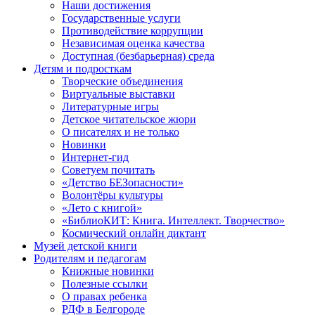
Наши достижения
Государственные услуги
Противодействие коррупции
Независимая оценка качества
Доступная (безбарьерная) среда
Детям и подросткам
Творческие объединения
Виртуальные выставки
Литературные игры
Детское читательское жюри
О писателях и не только
Новинки
Интернет-гид
Советуем почитать
«Детство БЕЗопасности»
Волонтёры культуры
«Лето с книгой»
«БиблиоКИТ: Книга. Интеллект. Творчество»
Космический онлайн диктант
Музей детской книги
Родителям и педагогам
Книжные новинки
Полезные ссылки
О правах ребенка
РДФ в Белгороде