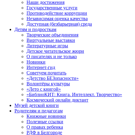
Наши достижения
Государственные услуги
Противодействие коррупции
Независимая оценка качества
Доступная (безбарьерная) среда
Детям и подросткам
Творческие объединения
Виртуальные выставки
Литературные игры
Детское читательское жюри
О писателях и не только
Новинки
Интернет-гид
Советуем почитать
«Детство БЕЗопасности»
Волонтёры культуры
«Лето с книгой»
«БиблиоКИТ: Книга. Интеллект. Творчество»
Космический онлайн диктант
Музей детской книги
Родителям и педагогам
Книжные новинки
Полезные ссылки
О правах ребенка
РДФ в Белгороде