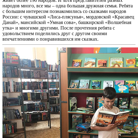
живёт более 190 народов. И хотя представителей разных
народов много, все мы – одна большая дружная семья. Ребята
с большим интересом познакомились со сказками народов
России: с чувашской «Лиса-плясунья», мордовской «Красавец
Данай», мансийской «Умная сова», башкирской «Волшебная
утка» и многими другими. После прочтения ребята с
удовольствием поделились друг с другом своими
впечатлениями о понравившихся им сказках.