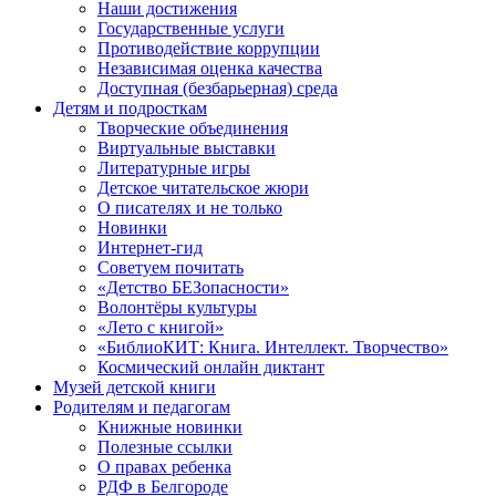
Наши достижения
Государственные услуги
Противодействие коррупции
Независимая оценка качества
Доступная (безбарьерная) среда
Детям и подросткам
Творческие объединения
Виртуальные выставки
Литературные игры
Детское читательское жюри
О писателях и не только
Новинки
Интернет-гид
Советуем почитать
«Детство БЕЗопасности»
Волонтёры культуры
«Лето с книгой»
«БиблиоКИТ: Книга. Интеллект. Творчество»
Космический онлайн диктант
Музей детской книги
Родителям и педагогам
Книжные новинки
Полезные ссылки
О правах ребенка
РДФ в Белгороде