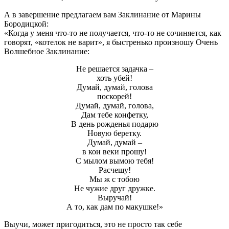
А в завершение предлагаем вам Заклинание от Марины
Бородицкой:
«Когда у меня что-то не получается, что-то не сочиняется, как
говорят, «котелок не варит», я быстренько произношу Очень
Волшебное Заклинание:
Не решается задачка –
хоть убей!
Думай, думай, голова
поскорей!
Думай, думай, голова,
Дам тебе конфетку,
В день рожденья подарю
Новую беретку.
Думай, думай –
в кои веки прошу!
С мылом вымою тебя!
Расчешу!
Мы ж с тобою
Не чужие друг дружке.
Выручай!
А то, как дам по макушке!»
Выучи, может пригодиться, это не просто так себе