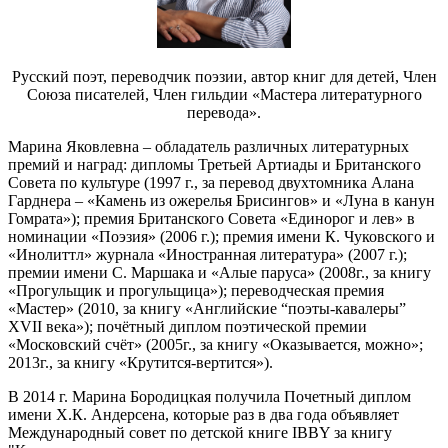
Русский поэт, переводчик поэзии, автор книг для детей, Член
Союза писателей, Член гильдии «Мастера литературного
перевода».
Марина Яковлевна – обладатель различных литературных
премий и наград: дипломы Третьей Артиады и Британского
Совета по культуре (1997 г., за перевод двухтомника Алана
Гарднера – «Камень из ожерелья Брисингов» и «Луна в канун
Гомрата»); премия Британского Совета «Единорог и лев» в
номинации «Поэзия» (2006 г.); премия имени К. Чуковского и
«Инолиттл» журнала «Иностранная литература» (2007 г.);
премии имени С. Маршака и «Алые паруса» (2008г., за книгу
«Прогульщик и прогульщица»); переводческая премия
«Мастер» (2010, за книгу «Английские “поэты-кавалеры”
XVII века»); почётный диплом поэтической премии
«Московский счёт» (2005г., за книгу «Оказывается, можно»;
2013г., за книгу «Крутится-вертится»).
В 2014 г. Марина Бородицкая получила Почетный диплом
имени Х.К. Андерсена, которые раз в два года объявляет
Международный совет по детской книге IBBY за книгу