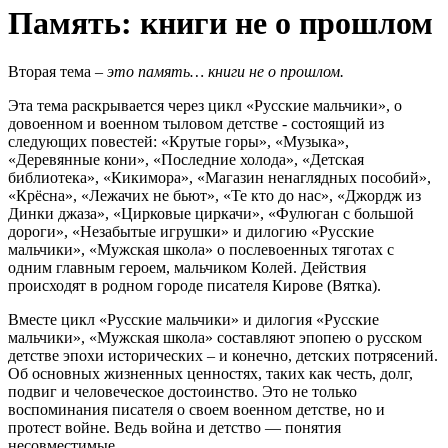
Память: книги не о прошлом
Вторая тема –
это память… книги не о прошлом.
Эта тема раскрывается через цикл «Русские мальчики», о
довоенном и военном тыловом детстве - состоящий из
следующих повестей: «Крутые горы», «Музыка»,
«Деревянные кони», «Последние холода», «Детская
библиотека», «Кикимора», «Магазин ненаглядных пособий»,
«Крёсна», «Лежачих не бьют», «Те кто до нас», «Джордж из
Динки джаза», «Цирковые циркачи», «Фулюган с большой
дороги», «Незабытые игрушки» и дилогию «Русские
мальчики», «Мужская школа» о послевоенных тяготах с
одним главным героем, мальчиком Колей. Действия
происходят в родном городе писателя Кирове (Вятка).
Вместе цикл «Русские мальчики» и дилогия «Русские
мальчики», «Мужская школа» составляют эпопею о русском
детстве эпохи исторических – и конечно, детских потрясений.
Об основных жизненных ценностях, таких как честь, долг,
подвиг и человеческое достоинство. Это не только
воспоминания писателя о своем военном детстве, но и
протест войне. Ведь война и детство — понятия
несовместимые.