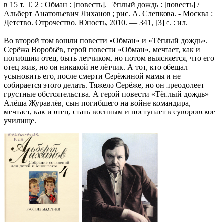
в 15 т. Т. 2 : Обман : [повесть]. Тёплый дождь : [повесть] /
Альберт Анатольевич Лиханов ; рис. А. Слепкова. - Москва :
Детство. Отрочество. Юность, 2010. — 341, [3] с. : ил.
Во второй том вошли повести «Обман» и «Тёплый дождь».
Серёжа Воробьёв, герой повести «Обман», мечтает, как и
погибший отец, быть лётчиком, но потом выясняется, что его
отец жив, но он никакой не лётчик. А тот, кто обещал
усыновить его, после смерти Серёжиной мамы и не
собирается этого делать. Тяжело Серёже, но он преодолеет
грустные обстоятельства. А герой повести «Тёплый дождь»
Алёша Журавлёв, сын погибшего на войне командира,
мечтает, как и отец, стать военным и поступает в суворовское
училище.