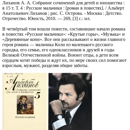
Лиханов А. А. Собрание сочинений для детей и юношества :
в 15 т. Т. 4 : Русские мальчики : [роман в повестях]. / Альберт
Анатольевич Лиханов ; рис. С. Острова. - Москва : Детство.
Отрочество. Юность, 2010. — 269, [3] с.: ил.
В четвёртый том вошли повести, составившие начало романа
в повестях «Русские мальчики»: «Крутые горы», «Музыка» и
«Деревянные кони». Все они рассказывают о жизни главного
героя романа — мальчика Коли из маленького русского
городка, его семьи, его одноклассников и друзей в годы
Великой Отечественной войны. Воюют отцы, а дети всем
сердцем хотят победы и ждут их, по мере своих сил помогают
взрослым, мужают, разделяя общие заботы.