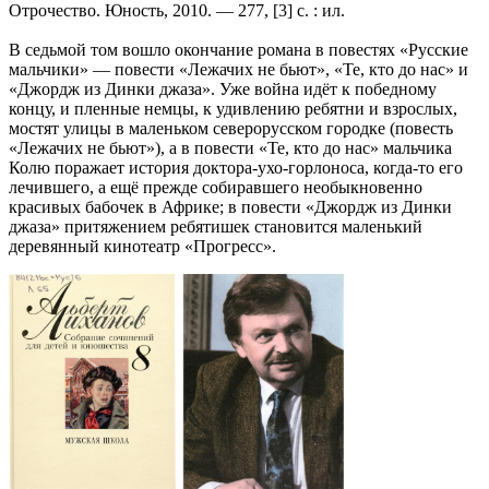
Отрочество. Юность, 2010. — 277, [3] с. : ил.
В седьмой том вошло окончание романа в повестях «Русские
мальчики» — повести «Лежачих не бьют», «Те, кто до нас» и
«Джордж из Динки джаза». Уже война идёт к победному
концу, и пленные немцы, к удивлению ребятни и взрослых,
мостят улицы в маленьком северорусском городке (повесть
«Лежачих не бьют»), а в повести «Те, кто до нас» мальчика
Колю поражает история доктора-ухо-горлоноса, когда-то его
лечившего, а ещё прежде собиравшего необыкновенно
красивых бабочек в Африке; в повести «Джордж из Динки
джаза» притяжением ребятишек становится маленький
деревянный кинотеатр «Прогресс».