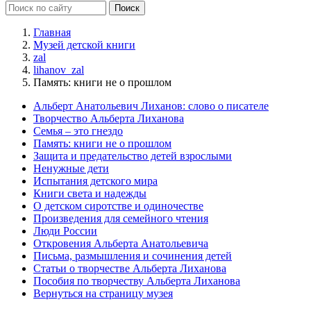
Главная
Музей детской книги
zal
lihanov_zal
Память: книги не о прошлом
Альберт Анатольевич Лиханов: слово о писателе
Творчество Альберта Лиханова
Семья – это гнездо
Память: книги не о прошлом
Защита и предательство детей взрослыми
Ненужные дети
Испытания детского мира
Книги света и надежды
О детском сиротстве и одиночестве
Произведения для семейного чтения
Люди России
Откровения Альберта Анатольевича
Письма, размышления и сочинения детей
Статьи о творчестве Альберта Лиханова
Пособия по творчеству Альберта Лиханова
Вернуться на страницу музея