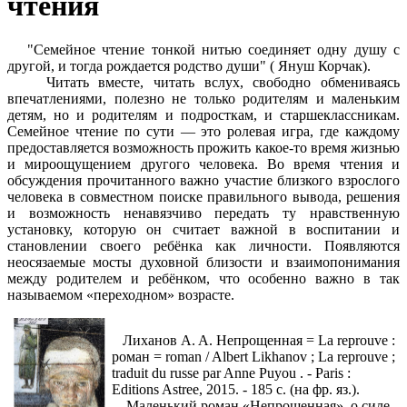
чтения
"Семейное чтение тонкой нитью соединяет одну душу с
другой, и тогда рождается родство души" ( Януш Корчак).
Читать вместе, читать вслух, свободно обмениваясь
впечатлениями, полезно не только родителям и маленьким
детям, но и родителям и подросткам, и старшеклассникам.
Семейное чтение по сути — это ролевая игра, где каждому
предоставляется возможность прожить какое-то время жизнью
и мироощущением другого человека. Во время чтения и
обсуждения прочитанного важно участие близкого взрослого
человека в совместном поиске правильного вывода, решения
и возможность ненавязчиво передать ту нравственную
установку, которую он считает важной в воспитании и
становлении своего ребёнка как личности. Появляются
неосязаемые мосты духовной близости и взаимопонимания
между родителем и ребёнком, что особенно важно в так
называемом «переходном» возрасте.
Лиханов A. A. Непрощенная = La reprouve :
роман = roman / Albert Likhanov ; La reprouve ;
traduit du russe par Anne Puyou . - Paris :
Editions Astree, 2015. - 185 c. (на фр. яз.).
Маленький роман «Непрощенная», о силе