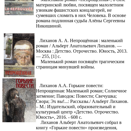
материнской любви, посвящен малолетним
узникам фашистских концлагерей, не
сумевших сломить в них Человека. В основе
романа подлинная судьба Алёны Сергеевны
Никишиной.
Лиханов А. А. Непрощённая : маленький
роман / Альберт Анатольевич Лиханов. —
Москва : Детство. Отрочество. Юность, 2013.
— 255, [1] с.
Маленький роман посвящён трагическим
страницам минувшей войны.
Лиханов А.А. Горькие повести:
Непрощенная: Маленький роман; Солнечное
затмение; Паводок: Повести; Свечушка;
Свора; Эх вы!...: Рассказы./ Альберт Лиханов.
– М.: Издательский, образовательный и
культурный центр «Детство. Отрочество.
Юность», 2016. - 608 с.
Лиханов Альберт Анатольевич собрал в
книгу «Горькие повести» произведения,