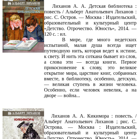
Лиханов А. А. Детская библиотека :
повесть / Альберт Анатольевич Лиханов :
рис. С. Остров. — Москва : Издательский,
образовательный и культурный центр
«Детство. Отрочество. Юность», 2014. —
120 с. : ил.
В мире, где много недетских
испытаний, малая душа всегда ищет
путеводную нить, которая ведет к истине,
к свету. И нить эта соткана бывает из слов,
а слова эти — всегда книги. Первое
прикосновение к слову, это великое
открытие мира, царствие книг, собранных
вместе, в библиотеку, особенно, детскую,
— великая ступень в жизни человека.
Особенно, если человек невелик, а на
дворе — война...
Лиханов А. А. Кикимора : повесть. /
Альберт Анатольевич Лиханов ; рис. С.
Острова. — Москва : Издательский,
образовательный и культурный центр
«Детство. Отрочество. Юность», 2014. —