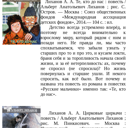
Лиханов А. А. Те, кто до нас : повесть /
Альберт Анатольевич Лиханов ; рис. С.
Остров. — Москва : Союз общественных
фондов «Международная ассоциация
детских фондов», 2014.— 104 с. : ил.
Детство всегда устремлено вперёд, и
поэтому не всегда внимательно к
взрослому миру, который рядом с ним и
позади него. Не правда ли, мы часто
спохватываемся, что забыли узнать у
старших про то и про это, и кусаем локти,
браня себя и за торопливость начала своей
жизни, и за её нетерпеливость: ах, почему
не спросил (не спросила)? Но жизнь
повернулась и старшие ушли. И некого
спросить, как всё было. Вот почему и
названа эта повесть из романа в повестях
«Русские мальчики» именно так: «Те, кто
до нас».
Лиханов А. А. Цирковые циркачи :
повесть / Альберт Анатольевич Лиханов ;
рис. М. Пинкисевич. — Москва :