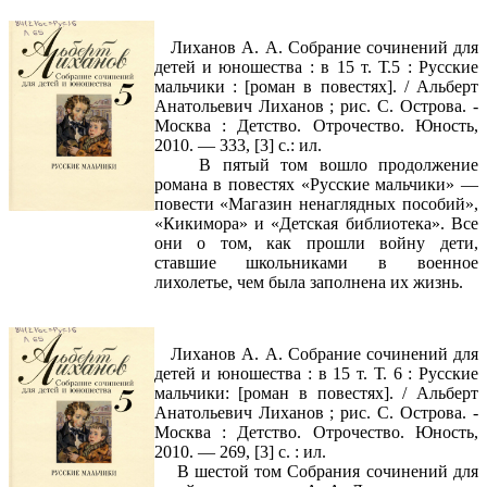
Лиханов А. А. Собрание сочинений для
детей и юношества : в 15 т. Т.5 : Русские
мальчики : [роман в повестях]. / Альберт
Анатольевич Лиханов ; рис. С. Острова. -
Москва : Детство. Отрочество. Юность,
2010. — 333, [3] с.: ил.
В пятый том вошло продолжение
романа в повестях «Русские мальчики» —
повести «Магазин ненаглядных пособий»,
«Кикимора» и «Детская библиотека». Все
они о том, как прошли войну дети,
ставшие школьниками в военное
лихолетье, чем была заполнена их жизнь.
Лиханов А. А. Собрание сочинений для
детей и юношества : в 15 т. Т. 6 : Русские
мальчики: [роман в повестях]. / Альберт
Анатольевич Лиханов ; рис. С. Острова. -
Москва : Детство. Отрочество. Юность,
2010. — 269, [3] с. : ил.
В шестой том Собрания сочинений для