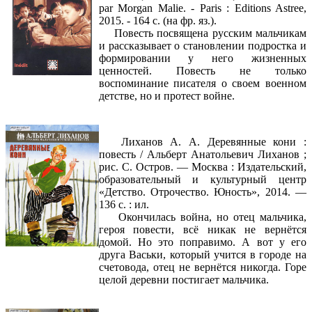
par Morgan Malie. - Paris : Editions Astree,
2015. - 164 c. (на фр. яз.).
Повесть посвящена русским мальчикам
и рассказывает о становлении подростка и
формировании у него жизненных
ценностей. Повесть не только
воспоминание писателя о своем военном
детстве, но и протест войне.
Лиханов А. А. Деревянные кони :
повесть / Альберт Анатольевич Лиханов ;
рис. С. Остров. — Москва : Издательский,
образовательный и культурный центр
«Детство. Отрочество. Юность», 2014. —
136 с. : ил.
Окончилась война, но отец мальчика,
героя повести, всё никак не вернётся
домой. Но это поправимо. А вот у его
друга Васьки, который учится в городе на
счетовода, отец не вернётся никогда. Горе
целой деревни постигает мальчика.