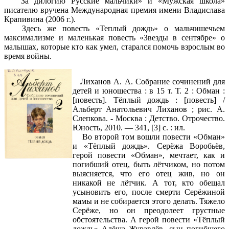
За дилогию Русские мальчики» и «Мужская школа»
писателю вручена Международная премия имени Владислава
Крапивина (2006 г.).
Здесь же повесть «Теплый дождь» о мальчишечьем
максимализме и маленькая повесть «Звезды в сентябре» о
малышах, которые кто как умел, старался помочь взрослым во
время войны.
Лиханов А. А. Собрание сочинений для
детей и юношества : в 15 т. Т. 2 : Обман :
[повесть]. Тёплый дождь : [повесть] /
Альберт Анатольевич Лиханов ; рис. А.
Слепкова. - Москва : Детство. Отрочество.
Юность, 2010. — 341, [3] с. : ил.
Во второй том вошли повести «Обман»
и «Тёплый дождь». Серёжа Воробьёв,
герой повести «Обман», мечтает, как и
погибший отец, быть лётчиком, но потом
выясняется, что его отец жив, но он
никакой не лётчик. А тот, кто обещал
усыновить его, после смерти Серёжиной
мамы и не собирается этого делать. Тяжело
Серёже, но он преодолеет грустные
обстоятельства. А герой повести «Тёплый
дождь» Алёша Журавлёв, сын погибшего