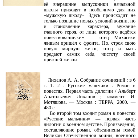
её вчерашние выпускники начальной
школы приходят в необычную для них
«мужскую школу». Здесь происходит не
только познание новых условий жизни, но
и становление характера, мужание
главного героя, от лица которого ведётся
повествование.ки» — отец Михаськи
живым пришёл с фронта. Но, строя свою
новую мирную жизнь, отец и мать
предают самих себя, чистоту своей
прежней жизни.
Лиханов А. А. Собрание сочинений : в 6
т. Т. 2 : Русские мальчики : Роман в
повестях. Первая часть дилогии / Альберт
Анатольевич Лиханов ; коммент. И.
Мотяшова. — Москва : ТЕРРА, 2000. —
480 с.
Во второй том входит роман в повестях
«Русские мальчики» — первая часть
дилогии о военном детстве. Произведения,
составляющие роман, объединены темой
Великой Отечественной войны, военного