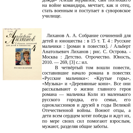
на войне командира, мечтает, как и отец,
стать военным и поступает в суворовское
училище.
Лиханов А. А. Собрание сочинений для
детей и юношества : в 15 т. Т. 4 : Русские
мальчики : [роман в повестях]. / Альберт
Анатольевич Лиханов ; рис. С. Острова. -
Москва : Детство. Отрочество. Юность,
2010. — 269, [3] с.: ил.
В четвёртый том вошли повести,
составившие начало романа в повестях
«Русские мальчики»: «Крутые горы»,
«Музыка» и «Деревянные кони». Все они
рассказывают о жизни главного героя
романа — мальчика Коли из маленького
русского городка, его семьи, его
одноклассников и друзей в годы Великой
Отечественной войны. Воюют отцы, а
дети всем сердцем хотят победы и ждут их,
по мере своих сил помогают взрослым,
мужают, разделяя общие заботы.