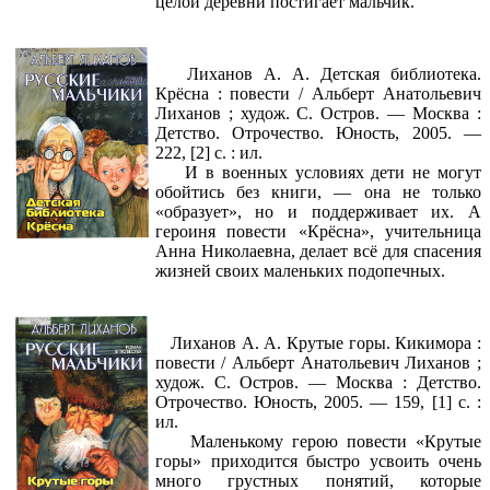
целой деревни постигает мальчик.
Лиханов А. А. Детская библиотека.
Крёсна : повести / Альберт Анатольевич
Лиханов ; худож. С. Остров. — Москва :
Детство. Отрочество. Юность, 2005. —
222, [2] с. : ил.
И в военных условиях дети не могут
обойтись без книги, — она не только
«образует», но и поддерживает их. А
героиня повести «Крёсна», учительница
Анна Николаевна, делает всё для спасения
жизней своих маленьких подопечных.
Лиханов А. А. Крутые горы. Кикимора :
повести / Альберт Анатольевич Лиханов ;
худож. С. Остров. — Москва : Детство.
Отрочество. Юность, 2005. — 159, [1] с. :
ил.
Маленькому герою повести «Крутые
горы» приходится быстро усвоить очень
много грустных понятий, которые