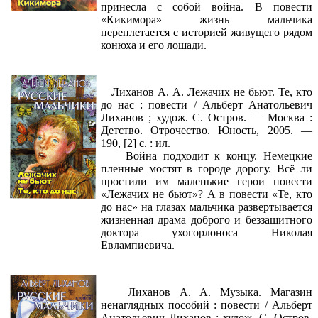
принесла с собой война. В повести
«Кикимора» жизнь мальчика
переплетается с историей живущего рядом
конюха и его лошади.
Лиханов А. А. Лежачих не бьют. Те, кто
до нас : повести / Альберт Анатольевич
Лиханов ; худож. С. Остров. — Москва :
Детство. Отрочество. Юность, 2005. —
190, [2] с. : ил.
Война подходит к концу. Немецкие
пленные мостят в городе дорогу. Всё ли
простили им маленькие герои повести
«Лежачих не бьют»? А в повести «Те, кто
до нас» на глазах мальчика развертывается
жизненная драма доброго и беззащитного
доктора ухогорлоноса Николая
Евлампиевича.
Лиханов А. А. Музыка. Магазин
ненаглядных пособий : повести / Альберт
Анатольевич Лиханов ; худож. С. Остров.