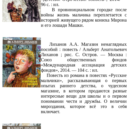
96 с. : ил.
В провинициальном городке после
войны жизнь мальчика переплетается с
историей живущего рядом конюха Мирона
и его лошади Машки.
Лиханов А.А. Магазин ненаглядных
пособий : повесть / Альберт Анатольевич
Лиханов ; рис. С. Остров. — Москва :
Союз общественных фондов
«Международная ассоциация детских
фондов», 2014. — 104 с. : ил.
Повесть из романа в повестях «Русские
мальчики», рассказывающая о первых
опытах раннего детства, о чудесном
магазине, в котором продаются разные
интересные вещи для школы и о первом
понимании чести и дружбы. О величии
мироздания, которое всё это в себя
включает.