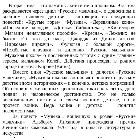
Вторая тема – это память… книги не о прошлом. Эта тема
раскрывается через цикл «Русские мальчики», о довоенном и
военном тыловом детстве - состоящий из следующих
повестей: «Крутые горы», «Музыка», «Деревянные кони»,
«Последние холода», «Детская библиотека», «Кикимора»,
«Магазин ненаглядных пособий», «Крёсна», «Лежачих не
бьют», «Те кто до нас», «Джордж из Динки джаза»,
«Цирковые циркачи», «Фулюган с большой дороги»,
«Незабытые игрушки» и дилогию «Русские мальчики»,
«Мужская школа» о послевоенных тяготах с одним главным
героем, мальчиком Колей. Действия происходят в родном
городе писателя Кирове (Вятка).
Вместе цикл «Русские мальчики» и дилогия «Русские
мальчики», «Мужская школа» составляют эпопею о русском
детстве эпохи исторических – и конечно, детских потрясений.
Об основных жизненных ценностях, таких как честь, долг,
подвиг и человеческое достоинство. Это не только
воспоминания писателя о своем военном детстве, но и
протест войне. Ведь война и детство — понятия
несовместимые.
За повесть «Музыка», вошедшую в роман «Русские
мальчики» Альберту Лиханову присуждена премия
Ленинского комсомола 1976 года в области литературы и
искусства.