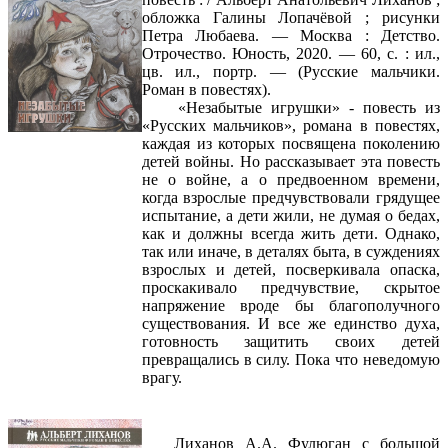
обложка Галины Лопачёвой ; рисунки
Петра Любаева. — Москва : Детство.
Отрочество. Юность, 2020. — 60, с. : ил.,
цв. ил., портр. — (Русские мальчики.
Роман в повестях).
«Незабытые игрушки» - повесть из
«Русских мальчиков», романа в повестях,
каждая из которых посвящена поколению
детей войны. Но рассказывает эта повесть
не о войне, а о предвоенном времени,
когда взрослые предчувствовали грядущее
испытание, а дети жили, не думая о бедах,
как и должны всегда жить дети. Однако,
так или иначе, в деталях быта, в суждениях
взрослых и детей, посверкивала опаска,
проскакивало предчувствие, скрытое
напряжение вроде бы благополучного
существования. И все же единство духа,
готовность защитить своих детей
превращались в силу. Пока что неведомую
врагу.
Лиханов А.А. Фулюган с большой