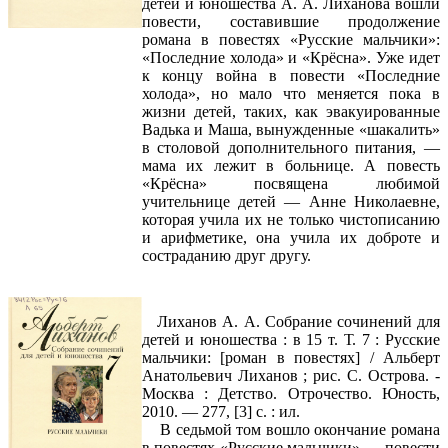
детей и юношества А. А. Лиханова вошли
повести, составившие продолжение
романа в повестях «Русские мальчики»:
«Последние холода» и «Крёсна». Уже идет
к концу война в повести «Последние
холода», но мало что меняется пока в
жизни детей, таких, как эвакуированные
Вадька и Маша, вынужденные «шакалить»
в столовой дополнительного питания, —
мама их лежит в больнице. А повесть
«Крёсна» посвящена любимой
учительнице детей — Анне Николаевне,
которая учила их не только чистописанию
и арифметике, она учила их доброте и
состраданию друг другу.
Лиханов А. А. Собрание сочинений для
детей и юношества : в 15 т. Т. 7 : Русские
мальчики: [роман в повестях] / Альберт
Анатольевич Лиханов ; рис. С. Острова. -
Москва : Детство. Отрочество. Юность,
2010. — 277, [3] с. : ил.
В седьмой том вошло окончание романа
в повестях «Русские мальчики» — повести