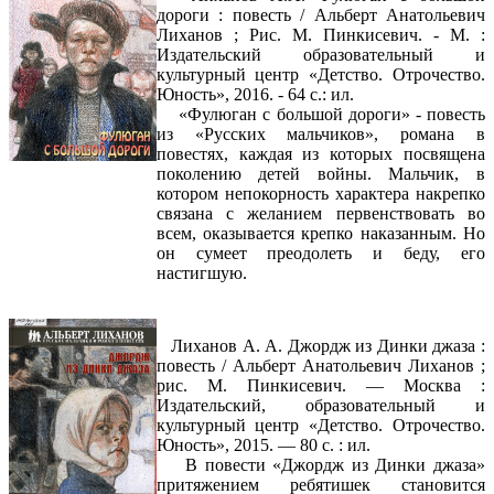
дороги : повесть / Альберт Анатольевич
Лиханов ; Рис. М. Пинкисевич. - М. :
Издательский образовательный и
культурный центр «Детство. Отрочество.
Юность», 2016. - 64 с.: ил.
«Фулюган с большой дороги» - повесть
из «Русских мальчиков», романа в
повестях, каждая из которых посвящена
поколению детей войны. Мальчик, в
котором непокорность характера накрепко
связана с желанием первенствовать во
всем, оказывается крепко наказанным. Но
он сумеет преодолеть и беду, его
настигшую.
Лиханов А. А. Джордж из Динки джаза :
повесть / Альберт Анатольевич Лиханов ;
рис. М. Пинкисевич. — Москва :
Издательский, образовательный и
культурный центр «Детство. Отрочество.
Юность», 2015. — 80 с. : ил.
В повести «Джордж из Динки джаза»
притяжением ребятишек становится