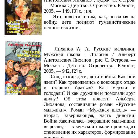
— Москва : Детство. Отрочество. Юность,
2005. — 149, [3] с. : ил.
Это повести о том, как, невзирая на
войну, дети познают гуманистические
ценности жизни.
Лиханов А. А. Русские мальчики.
Мужская школа : Дилогия / Альберт
Анатольевич Лиханов ; рис. С. Острова. —
Москва : Детство. Отрочество. Юность,
2005. — 942, [2] с.
Солдатские дети, дети войны. Как они
жили? Как тревожились о воюющих отцах
и старших братьях? Как мерзли и
голодали? И как дружили и помогали друг
другу? Об этом повести Альберта
Лиханова, составившие роман «Русские
мальчики». Роман «Мужская школа» —
вторая, завершающая, часть дилогии.
Война закончилась, вчерашние мальчишки
выросли, — в мужской школе происходит
становление их характеров, формирование
личности.