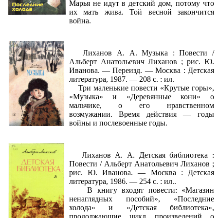
Марья не идут в детский дом, потому что
их мать жива. Той весной закончится
война.
Лиханов А. А. Музыка : Повести /
Альберт Анатольевич Лиханов ; рис. Ю.
Иванова. — Переизд. — Москва : Детская
литература, 1987. — 208 с. : ил.
Три маленькие повести «Крутые горы»,
«Музыка» и «Деревянные кони» о
мальчике, о его нравственном
возмужании. Время действия — годы
войны и послевоенные годы.
Лиханов А. А. Детская библиотека :
Повести / Альберт Анатольевич Лиханов ;
рис. Ю. Иванова. — Москва : Детская
литература, 1986. — 254 с. : ил..
В книгу входят повести: «Магазин
ненаглядных пособий», «Последние
холода» и «Детская библиотека»,
продолжающие цикл произведений о