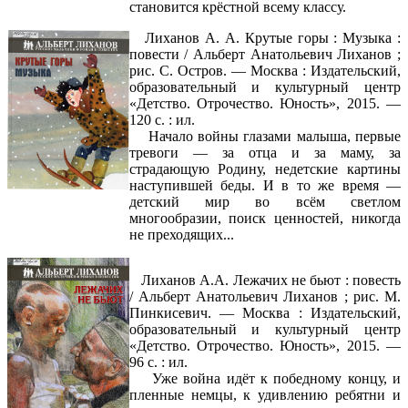
становится крёстной всему классу.
Лиханов А. А. Крутые горы : Музыка :
повести / Альберт Анатольевич Лиханов ;
рис. С. Остров. — Москва : Издательский,
образовательный и культурный центр
«Детство. Отрочество. Юность», 2015. —
120 с. : ил.
Начало войны глазами малыша, первые
тревоги — за отца и за маму, за
страдающую Родину, недетские картины
наступившей беды. И в то же время —
детский мир во всём светлом
многообразии, поиск ценностей, никогда
не преходящих...
Лиханов А.А. Лежачих не бьют : повесть
/ Альберт Анатольевич Лиханов ; рис. М.
Пинкисевич. — Москва : Издательский,
образовательный и культурный центр
«Детство. Отрочество. Юность», 2015. —
96 с. : ил.
Уже война идёт к победному концу, и
пленные немцы, к удивлению ребятни и