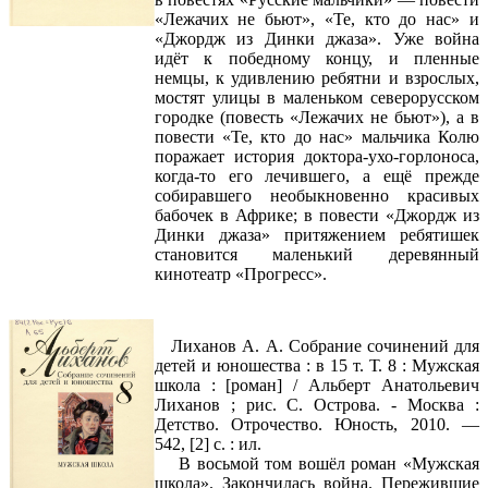
«Лежачих не бьют», «Те, кто до нас» и
«Джордж из Динки джаза». Уже война
идёт к победному концу, и пленные
немцы, к удивлению ребятни и взрослых,
мостят улицы в маленьком северорусском
городке (повесть «Лежачих не бьют»), а в
повести «Те, кто до нас» мальчика Колю
поражает история доктора-ухо-горлоноса,
когда-то его лечившего, а ещё прежде
собиравшего необыкновенно красивых
бабочек в Африке; в повести «Джордж из
Динки джаза» притяжением ребятишек
становится маленький деревянный
кинотеатр «Прогресс».
Лиханов А. А. Собрание сочинений для
детей и юношества : в 15 т. Т. 8 : Мужская
школа : [роман] / Альберт Анатольевич
Лиханов ; рис. С. Острова. - Москва :
Детство. Отрочество. Юность, 2010. —
542, [2] с. : ил.
В восьмой том вошёл роман «Мужская
школа». Закончилась война. Пережившие