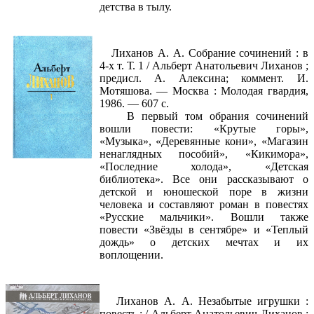
детства в тылу.
Лиханов А. А. Собрание сочинений : в
4-х т. Т. 1 / Альберт Анатольевич Лиханов ;
предисл. А. Алексина; коммент. И.
Мотяшова. — Москва : Молодая гвардия,
1986. — 607 с.
В первый том обрания сочинений
вошли повести: «Крутые горы»,
«Музыка», «Деревянные кони», «Магазин
ненаглядных пособий», «Кикимора»,
«Последние холода», «Детская
библиотека». Все они рассказывают о
детской и юношеской поре в жизни
человека и составляют роман в повестях
«Русские мальчики». Вошли также
повести «Звёзды в сентябре» и «Теплый
дождь» о детских мечтах и их
воплощении.
Лиханов А. А. Незабытые игрушки :
повесть : / Альберт Анатольевич Лиханов ;