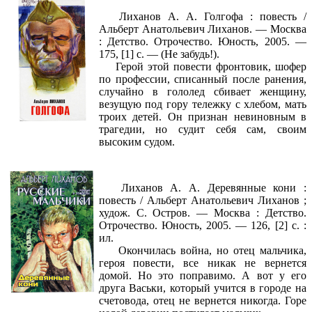
Лиханов А. А. Голгофа : повесть /
Альберт Анатольевич Лиханов. — Москва
: Детство. Отрочество. Юность, 2005. —
175, [1] с. — (Не забудь!).
Герой этой повести фронтовик, шофер
по профессии, списанный после ранения,
случайно в гололед сбивает женщину,
везущую под гору тележку с хлебом, мать
троих детей. Он признан невиновным в
трагедии, но судит себя сам, своим
высоким судом.
Лиханов А. А. Деревянные кони :
повесть / Альберт Анатольевич Лиханов ;
худож. С. Остров. — Москва : Детство.
Отрочество. Юность, 2005. — 126, [2] с. :
ил.
Окончилась война, но отец мальчика,
героя повести, все никак не вернется
домой. Но это поправимо. А вот у его
друга Васьки, который учится в городе на
счетовода, отец не вернется никогда. Горе