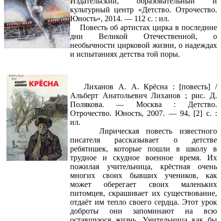
Издательский, образовательный и
культурный центр «Детство. Отрочество.
Юность», 2014. — 112 с. : ил.
Повесть об артистах цирка в последние
дни Великой Отечественной, о
необычности цирковой жизни, о надеждах
и испытаниях детства той поры.
Лиханов А. А. Крёсна : [повесть] /
Альберт Анатольевич Лиханов ; рис. Д.
Полякова. — Москва : Детство.
Отрочество. Юность, 2007. — 94, [2] с. :
ил.
Лирическая повесть известного
писателя рассказывает о детстве
ребятишек, которые пошли в школу в
трудное и скудное военное время. Их
пожилая учительница, крёстная очень
многих своих бывших учеников, как
может оберегает своих маленьких
питомцев, скрашивает их существование,
отдаёт им тепло своего сердца. Этот урок
доброты они запоминают на всю
оставшуюся жизнь. Учительница как бы