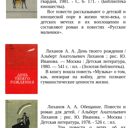
гвардия, 1981. - С. 6- 171. - (Библиотека
юношества).
Все повести рассказывают о детской и
юношеской поре в жизни чело-века, о
детских мечтах и их воплощении и
составляют роман в повестях «Русские
мальчики».
Лиханов А. А. День твоего рождения /
Альберт Анатольевич Лиханов ; рис. Ю.
Иванова. — Москва : Детская литература,
1980. — 541 с. : ил. - (Золотая библиотека).
В книгу вошла повесть «Музыка» о том,
как, невзирая на войну, дети познают
гуманистические ценности жизни.
Лиханов А. А. Обещание. Повести и
роман для детей. / Альберт Анатольевич
Лиханов ; рис. Ю. Иванова. - Москва :
Детская литература, 1978. - 526 с. : ил.
Три повести о детях, об их