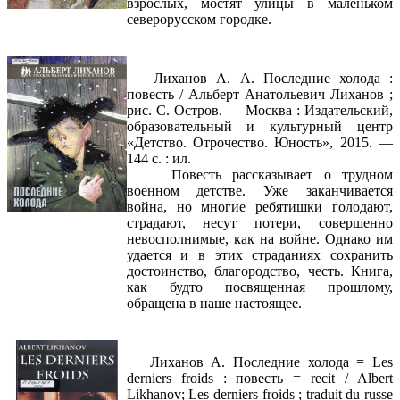
взрослых, мостят улицы в маленьком
северорусском городке.
Лиханов А. А. Последние холода :
повесть / Альберт Анатольевич Лиханов ;
рис. С. Остров. — Москва : Издательский,
образовательный и культурный центр
«Детство. Отрочество. Юность», 2015. —
144 с. : ил.
Повесть рассказывает о трудном
военном детстве. Уже заканчивается
война, но многие ребятишки голодают,
страдают, несут потери, совершенно
невосполнимые, как на войне. Однако им
удается и в этих страданиях сохранить
достоинство, благородство, честь. Книга,
как будто посвященная прошлому,
обращена в наше настоящее.
Лиханов А. Последние холода = Les
derniers froids : повесть = recit / Albert
Likhanov; Les derniers froids ; traduit du russe