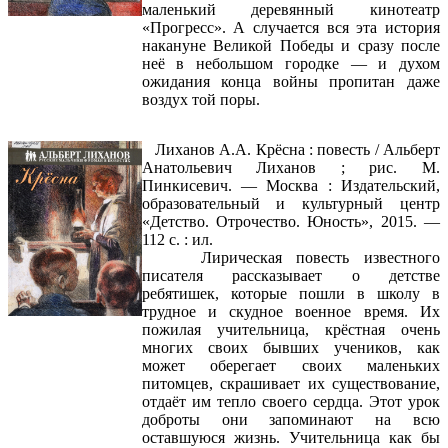
маленький деревянный кинотеатр
«Прогресс». А случается вся эта история
накануне Великой Победы и сразу после
неё в небольшом городке — и духом
ожидания конца войны пропитан даже
воздух той поры.
Лиханов А.А. Крёсна : повесть / Альберт
Анатольевич Лиханов ; рис. М.
Пинкисевич. — Москва : Издательский,
образовательный и культурный центр
«Детство. Отрочество. Юность», 2015. —
112 с. : ил.
Лирическая повесть известного
писателя рассказывает о детстве
ребятишек, которые пошли в школу в
трудное и скудное военное время. Их
пожилая учительница, крёстная очень
многих своих бывших учеников, как
может оберегает своих маленьких
питомцев, скрашивает их существование,
отдаёт им тепло своего сердца. Этот урок
доброты они запоминают на всю
оставшуюся жизнь. Учительница как бы