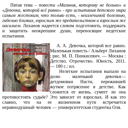
Пятая тема –
повести «Мальчик, которому не больно» и
«Девочка, которой всё равно» - про испытания детского мира
самым жестоким, что только есть, - неизлечимой болезнью,
гибелью близких, взрослым же предательством и взрослым же
насилием.
Лиханов надеется словом подготовить, поддержать
и защитить неокрепшие души, переносящие недетские
испытания.
А. А. Девочка, которой все равно.
Маленькая повесть / Альберт Лиханов
; рис. М. П. Пинкисевич. — Москва :
Детство. Отрочество. Юность, 2011.
— 180 с.: ил.
Нелегкие испытания выпали на
долю маленькой девочки—
детдомовки Насти, пережившей
жуткое потрясение в детстве. Как
сложится ее жизнь, сумеет ли она
противостоять судьбе? Это зависит от взрослых. И как это
славно, что на ее жизненном пути встречается
неравнодушный человек — университетская студентка Оля.