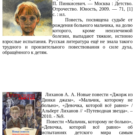
П. Пинкисевич. — Москва : Детство.
Отрочество. Юность, 2009. — 71, [1]
с. : ил.
Повесть, посвящена судьбе от
рождения больного мальчика, на долю
которого, кроме неизлечимой
болезни, выпадают тяжкие, истинно
взрослые испытания. Русская литература ещё не знала такого
трудного и пронзительного повествования о силе духа,
обращённого к детям.
Лиханов А. А. Новые повести «Джорж из
Динки джаза», «Мальчик, которому не
больно», «Девочка, которой всё равно» /
Альберт Лиханов // «Путеводная звезда». –
2010. - №9.
Повести «Мальчик, которому не больно»,
«Девочка, которой всё равно» об
испытаниях детского мира самым