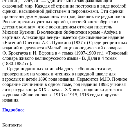
страница "Азбуки" — удивительный завораживающий
сказочный мир. Каждая её страница построена в виде весёлой
сценки, насыщенной действием и персонажами. Эти сценки
пронизаны духом домашних театров, бывших не редкостью в
России прежних уютных времён, поэзией «петербургских
детских комнат», что с восхищением отмечал писатель
Михаил Кузмин. В коллекции библиотеки кроме «Азбука в
картинах Александра Бенуа» имеется факсимильное издание
«Евгений Онегин» А.С. Пушкина (1837 г.) Среди репринтных
изданий выделяются «Малый энциклопедический словарь»
Ф. Брокгауза и И. Ефрона в 4 томах (1907-1909 гг.), «Толковый
словарь живого великорусского языка» В. Даля в 4 томах
(1880-1882 гг.).
Среди подлинных книг «На досуг: сборник стихов»,
проверенных на уроках и чтениях в народной школе для
взрослых и детей 1896 года издания, Лермонтов М.Ю. Полное
собрание сочинений в одном томе, год издания 1898; учебная
литература конца XIX - начала ХХ века; подшивка детского
журнала «Жаворонок» за 1913 и 1915, 1916 годы и другие
издания.
Подробнее
Контакты