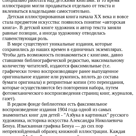
специально работать над детскими книгами. В то время
иллюстрации могли продаваться отдельно от текста и
вклеиваться владельцами самостоятельно.
Детская иллюстрированная книга начала XX века и вовсе
стала предметом искусства: появилось понятие «авторская
книга». В детской книге художник и автор текста заняли
равные позиции, а иногда художнику отводилась
главенствующая роль.
В мире существуют уникальные издания, которые
сохранились до наших времен в единичных экземплярах.
Чтобы дать возможность познакомиться с книгами, давно
ставшими библиографической редкостью, максимальному
количеству читателей, издаются факсимильные (т.е.
графически точно воспроизводящее ранее выпущенное
оригинальное издание или рукопись, вплоть до состава
бумаги оригинала) и репринтные копии (это переиздания,
которые осуществляются без повторения набора, путем
фотомеханического воспроизведения страниц книг, журналов,
газет).
В редком фонде библиотеки есть факсимильное
воспроизведение издания 1904 года одной из самых
знаменитых книг для детей - "Азбука в картинках" русского
художника, историка искусства Александра Николаевича
Бенуа. Изысканная графика Бенуа — до сих пор
непревзойденный образец книжной иллюстрации. Каждая