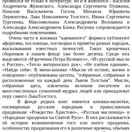
проявился не только в литературе, но и в живописи - Василия
Андреевича Жуковского, Александра Сергеевича Пушкина,
Николая Васильевича Гоголя, Михаила Юрьевича
Лермонтова, Льва Николаевича Толстого, Ивана Сергеевича
Тургенева, Максимилиана Александровича Волошина и
Александра Александровича Блока. Рисунки сопровождаются
подробными пояснениями.
Очень часто в книжках "карманного" формата публикуют
афоризмы, пословицы, поговорки и приметы разных народов,
высказывания известных личностей. Таких крошечных
сборников в нашем фонде уже более десятка. Среди них
выделяются «Изречения Петра Великого», «Из русской мысли
о России», «Тепло материнских рук», «Не хлебом единым»,
«Найди себя». В мини-книжке «Мысли об истине, жизни и
поведении» опубликованы цитаты, "избранные, собранные и
расположенные на каждый день Львом Толстым". Мысли,
собранные здесь, извлечены великим писателем из
многочисленных сочинений мудрых людей или принадлежат
перу самого ЛьваТолстого.
В фонде редких книг имеются книжки-малютки,
посвященные русским народным и православным
праздникам: «Рождество Христово», «Русская масленица» и
«Народные праздники на Святой Руси». В них рассказывается
об истории возникновения того или иного праздника,
особенностях празднования его в различные времена, обычаях