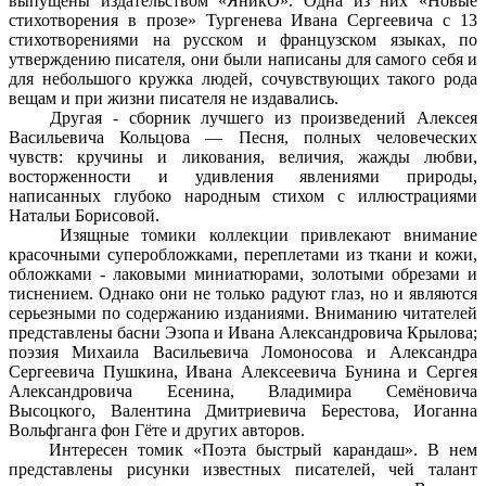
выпущены издательством «ЯникО». Одна из них «Новые
стихотворения в прозе» Тургенева Ивана Сергеевича с 13
стихотворениями на русском и французском языках, по
утверждению писателя, они были написаны для самого себя и
для небольшого кружка людей, сочувствующих такого рода
вещам и при жизни писателя не издавались.
Другая - сборник лучшего из произведений Алексея
Васильевича Кольцова — Песня, полных человеческих
чувств: кручины и ликования, величия, жажды любви,
восторженности и удивления явлениями природы,
написанных глубоко народным стихом с иллюстрациями
Натальи Борисовой.
Изящные томики коллекции привлекают внимание
красочными суперобложками, переплетами из ткани и кожи,
обложками - лаковыми миниатюрами, золотыми обрезами и
тиснением. Однако они не только радуют глаз, но и являются
серьезными по содержанию изданиями. Вниманию читателей
представлены басни Эзопа и Ивана Александровича Крылова;
поэзия Михаила Васильевича Ломоносова и Александра
Сергеевича Пушкина, Ивана Алексеевича Бунина и Сергея
Александровича Есенина, Владимира Семёновича
Высоцкого, Валентина Дмитриевича Берестова, Иоганна
Вольфганга фон Гёте и других авторов.
Интересен томик «Поэта быстрый карандаш». В нем
представлены рисунки известных писателей, чей талант