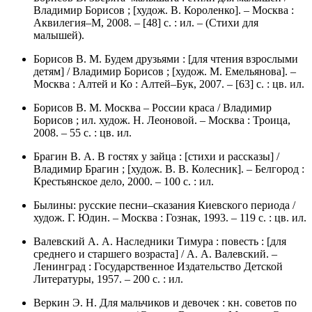
Владимир Борисов ; [худож. В. Короленко]. – Москва :
Аквилегия–М, 2008. – [48] с. : ил. – (Стихи для
малышей).
Борисов В. М. Будем друзьями : [для чтения взрослыми
детям] / Владимир Борисов ; [худож. М. Емельянова]. –
Москва : Алтей и Ко : Алтей–Бук, 2007. – [63] с. : цв. ил.
Борисов В. М. Москва – России краса / Владимир
Борисов ; ил. худож. Н. Леоновой. – Москва : Троица,
2008. – 55 с. : цв. ил.
Брагин В. А. В гостях у зайца : [стихи и рассказы] /
Владимир Брагин ; [худож. В. В. Колесник]. – Белгород :
Крестьянское дело, 2000. – 100 с. : ил.
Былины: русские песни–сказания Киевского периода /
худож. Г. Юдин. – Москва : Гознак, 1993. – 119 с. : цв. ил.
Валевский А. А. Наследники Тимура : повесть : [для
среднего и старшего возраста] / А. А. Валевский. –
Ленинград : Государственное Издательство Детской
Литературы, 1957. – 200 с. : ил.
Веркин Э. Н. Для мальчиков и девочек : кн. советов по