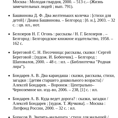
Москва : Молодая гвардия, 2000. – 513 с.– (Жизнь
замечательных людей ; вып. 791).
Башвинова Д. Ф. Два желтеньких колечка : [стихи для
детей] / Диана Башвинова. – Белгород : [б. и.], 2003. – 32
с. : цв. ил., нот.
Белозеров Н. Г. Огонь : рассказы / Н. Г. Белозеров . –
Белгород : Белгородское книжное издательство, 1958. –
162 с.
Береговой С. Н. Песочница: рассказы, сказки / Сергей
Береговой ; [худож. И. Бобенчик]. – Белгород :
Шаповалов, 2000. – 48 с. : ил. – (Библиотечка "Родная
лира").
Бондарев А. В. Два карандаша : сказки, рассказы, стихи,
загадки : [детям старшего дошкольного возраста] /
Алексей Бондарев. – Воронеж : Центрально–
Черноземное кн. изд–во, 2006. – 238, [1] с. : ил.
Бондарев А. В. Куда ведет дорога? : сказки, загадки /
Алексей Бондарев ; [худож. Т. Жучкова]. – Москва :
Литфонд России, 2000. – 32 с. : ил.
Борисов В. Зверята–малышата : стихи для малышей /