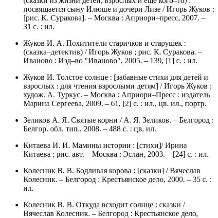
(сказки из жизни детей, взрослых и еще кого–то) :
посвящается сыну Илюше и дочери Лизе / Игорь Жуков ;
[рис. К. Суракова]. – Москва : Априори–пресс, 2007. –
31 с. : ил.
Жуков И. А. Похитители старичков и старушек :
(сказка–детектив) / Игорь Жуков ; рис. К. Суракова. –
Иваново : Изд–во "Иваново", 2005. – 139, [1] с. : ил.
Жуков И. Толстое солнце : [забавные стихи для детей и
взрослых : для чтения взрослыми детям] / Игорь Жуков ;
худож. А. Туркус. – Москва : Априори–Пресс : издатель
Марина Сергеева, 2009. – 61, [2] с. : ил., цв. ил., портр.
Зеликов А. Я. Святые корни / А. Я. Зеликов. – Белгород :
Белгор. обл. тип., 2008. – 488 с. : цв. ил.
Китаева И. И. Мамины истории : [стихи]/ Ирина
Китаева ; рис. авт. – Москва : Эслан, 2003. – [24] с. : ил.
Колесник В. В. Бодливая корова : [сказки] / Вячеслав
Колесник. – Белгород : Крестьянское дело, 2000. – 35 с. :
ил.
Колесник В. В. Откуда всходит солнце : сказки /
Вячеслав Колесник. – Белгород : Крестьянское дело,