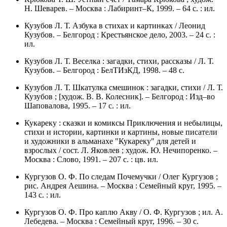
Н. Шеварев. – Москва : Лабиринт–К, 1999. – 64 с. : ил.
Кузубов Л. Т. Азбука в стихах и картинках / Леонид
Кузубов. – Белгород : Крестьянское дело, 2003. – 24 с. :
ил.
Кузубов Л. Т. Веселка : загадки, стихи, рассказы / Л. Т.
Кузубов. – Белгород : БелТИзКД, 1998. – 48 с.
Кузубов Л. Т. Шкатулка смешинок : загадки, стихи / Л. Т.
Кузубов ; [худож. В. В. Колесник]. – Белгород : Изд–во
Шаповалова, 1995. – 17 с. : ил.
Кукареку : сказки и комиксы Приключения и небылицы,
стихи и истории, картинки и картины, новые писатели
и художники в альманахе "Кукареку" для детей и
взрослых / сост. Л. Яковлев ; худож. Ю. Нечипоренко. –
Москва : Слово, 1991. – 207 с. : цв. ил.
Кургузов О. Ф. По следам Почемучки / Олег Кургузов ;
рис. Андрея Аешина. – Москва : Семейный круг, 1995. –
143 с. : ил.
Кургузов О. Ф. Про каплю Акву / О. Ф. Кургузов ; ил. А.
Лебедева. – Москва : Семейный круг, 1996. – 30 с.