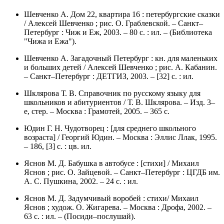
Шевченко А. Дом 22, квартира 16 : петербургские сказки
/ Алексей Шевченко ; рис. О. Граблевской. – Санкт–
Петербург : Чиж и Еж, 2003. – 80 с. : ил. – (Библиотека
"Чижа и Ежа").
Шевченко А. Загадочный Петербург : кн. для маленьких
и больших детей / Алексей Шевченко ; рис. А. Кабанин.
– Санкт–Петербург : ДЕТГИЗ, 2003. – [32] с. : ил.
Шклярова Т. В. Справочник по русскому языку для
школьников и абитуриентов / Т. В. Шклярова. – Изд. 3–
е, стер. – Москва : Грамотей, 2005. – 365 с.
Юдин Г. Н. Чудотворец : [для среднего школьного
возраста] / Георгий Юдин. – Москва : Эллис Ллак, 1995.
– 186, [3] с. : цв. ил.
Яснов М. Д. Бабушка в автобусе : [стихи] / Михаил
Яснов ; рис. О. Зайцевой. – Санкт–Петербург : ЦГДБ им.
А. С. Пушкина, 2002. – 24 с. : ил.
Яснов М. Д. Задумчивый воробей : стихи/ Михаил
Яснов ; худож. О. Жигарева. – Москва : Дрофа, 2002. –
63 с. : ил. – (Посиди–послушай).