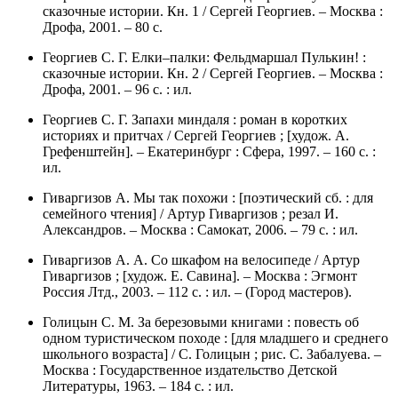
сказочные истории. Кн. 1 / Сергей Георгиев. – Москва :
Дрофа, 2001. – 80 с.
Георгиев С. Г. Елки–палки: Фельдмаршал Пулькин! :
сказочные истории. Кн. 2 / Сергей Георгиев. – Москва :
Дрофа, 2001. – 96 с. : ил.
Георгиев С. Г. Запахи миндаля : роман в коротких
историях и притчах / Сергей Георгиев ; [худож. А.
Грефенштейн]. – Екатеринбург : Сфера, 1997. – 160 с. :
ил.
Гиваргизов А. Мы так похожи : [поэтический сб. : для
семейного чтения] / Артур Гиваргизов ; резал И.
Александров. – Москва : Самокат, 2006. – 79 с. : ил.
Гиваргизов А. А. Со шкафом на велосипеде / Артур
Гиваргизов ; [худож. Е. Савина]. – Москва : Эгмонт
Россия Лтд., 2003. – 112 с. : ил. – (Город мастеров).
Голицын С. М. За березовыми книгами : повесть об
одном туристическом походе : [для младшего и среднего
школьного возраста] / С. Голицын ; рис. С. Забалуева. –
Москва : Государственное издательство Детской
Литературы, 1963. – 184 с. : ил.