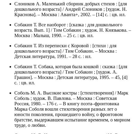
Слоников А. Маленький сборник добрых стихов : [для
дошкольного возраста] / Андрей Слоников ; [худож. Н.
Краснова]. – Москва : Аванта+, 2002. – [14] с. : цв. ил.
Собакин Т. Все наоборот : [сказка : для дошкольного
возраста. Вып. 1] / Тим Собакин ; худож. Н. Князькова. –
Москва : Малыш, 1990. – 25 с. : цв. ил.
Собакин Т. Из переписки с Коровой : [стихи : для
дошкольного возраста] / Тим Собакин. – Москва :
Детская литература, 1991. – 28 с. : ил.
Собакин Т. Собака, которая была кошкой : сказка : [для
дошкольного возраста] / Тим Собакин ; [худож. А.
Грашин]. – Москва : Детская литература, 1995. – 45, [4]
с. : цв. ил.
Соболь М. А. Высокие костры : [стихотворения] / Марк
Соболь ; худож. В. Павлова. – Москва : Советская
Россия, 1980. – 176 с. – В книгу поэта–фронтовика
Марка Соболя вошли стихотворения разных лет о
юности поколения, прошедшего войну, о фронтовом
братстве, выдержавшем испытание временем, о мирном
труде, о любви.