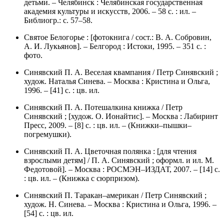
детьми. – Челябинск : Челябинская государственная
академия культуры и искусств, 2006. – 58 с. : ил. –
Библиогр.: с. 57–58.
Святое Белогорье : [фотокнига / сост.: В. А. Собровин,
А. И. Лукьянов]. – Белгород : Истоки, 1995. – 351 с. :
фото.
Синявский П. А. Веселая квампания / Петр Синявский ;
худож. Наталья Синева. – Москва : Кристина и Ольга,
1996. – [41] с. : цв. ил.
Синявский П. А. Потешалкина книжка / Петр
Синявский ; [худож. О. Ионайтис]. – Москва : Лабиринт
Пресс, 2009. – [8] с. : цв. ил. – (Книжки–пышки–
погремушки).
Синявский П. А. Цветочная полянка : [для чтения
взрослыми детям] / П. А. Синявский ; оформл. и ил. М.
Федотовой]. – Москва : РОСМЭН–ИЗДАТ, 2007. – [14] с.
: цв. ил. – (Книжка с сюрпризом).
Синявский П. Таракан–американ / Петр Синявский ;
худож. Н. Синева. – Москва : Кристина и Ольга, 1996. –
[54] с. : цв. ил.