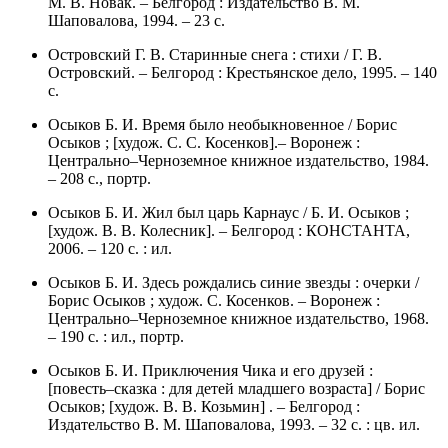
М. В. Новак. – Белгород : Издательство В. М.
Шаповалова, 1994. – 23 с.
Островский Г. В. Старинные снега : стихи / Г. В.
Островский. – Белгород : Крестьянское дело, 1995. – 140
с.
Осыков Б. И. Время было необыкновенное / Борис
Осыков ; [худож. С. С. Косенков].– Воронеж :
Центрально–Черноземное книжное издательство, 1984.
– 208 с., портр.
Осыков Б. И. Жил был царь Карнаус / Б. И. Осыков ;
[худож. В. В. Колесник]. – Белгород : КОНСТАНТА,
2006. – 120 с. : ил.
Осыков Б. И. Здесь рождались синие звезды : очерки /
Борис Осыков ; худож. С. Косенков. – Воронеж :
Центрально–Черноземное книжное издательство, 1968.
– 190 с. : ил., портр.
Осыков Б. И. Приключения Чика и его друзей :
[повесть–сказка : для детей младшего возраста] / Борис
Осыков; [худож. В. В. Козьмин] . – Белгород :
Издательство В. М. Шаповалова, 1993. – 32 с. : цв. ил.