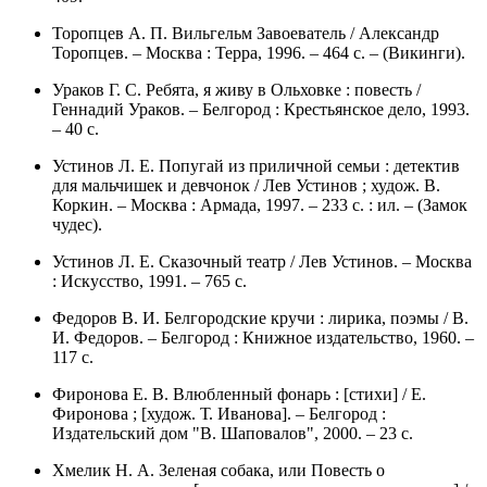
Торопцев А. П. Вильгельм Завоеватель / Александр
Торопцев. – Москва : Терра, 1996. – 464 с. – (Викинги).
Ураков Г. С. Ребята, я живу в Ольховке : повесть /
Геннадий Ураков. – Белгород : Крестьянское дело, 1993.
– 40 с.
Устинов Л. Е. Попугай из приличной семьи : детектив
для мальчишек и девчонок / Лев Устинов ; худож. В.
Коркин. – Москва : Армада, 1997. – 233 с. : ил. – (Замок
чудес).
Устинов Л. Е. Сказочный театр / Лев Устинов. – Москва
: Искусство, 1991. – 765 с.
Федоров В. И. Белгородские кручи : лирика, поэмы / В.
И. Федоров. – Белгород : Книжное издательство, 1960. –
117 с.
Фиронова Е. В. Влюбленный фонарь : [стихи] / Е.
Фиронова ; [худож. Т. Иванова]. – Белгород :
Издательский дом "В. Шаповалов", 2000. – 23 с.
Хмелик Н. А. Зеленая собака, или Повесть о