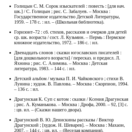
Голицын С. М. Сорок изыскателей : повесть : [для нач.
шк.] / С. Голицын ; рис. С. Забалуев. – Москва :
Государственное издательство Детской Литературы,
1959. – 178 с. : ил. – (Школьная библиотека).
Горизонт–72 : сб. стихов, рассказов и очерков для детей
ср. шк. возраста / сост. Л. Кузьмин. – Пермь : Пермское
книжное издательство, 1972. – 186 с. : ил.
Двенадцать слонов : сказки югославских писателей :
[для дошкольного возраста] / пересказ. и предисл. Л.
Яхнина ; рис. С. Алимова. – Москва : Детская
литература, 1983. – 144 с. : ил.
Детский альбом / музыка П. И. Чайковского ; стихи В.
Лунина ; худож. В. Павлова. – Москва : Скорпион, 1994.
– 136 с. : ил.
Драгунская К. Суп с котом : сказки / Ксения Драгунская
; рис. А. Куманькова. – Москва : Дрофа, 2000. – 92, [3] с.
: цв. ил. – (Сказки нашего двора).
Драгунский В. Ю. Денискины рассказы / Виктор
Драгунский ; [худож. Н. Шеварев]. – Москва : Махаон,
2007. – 144 с. : цв. ил. – (Веселая компания).