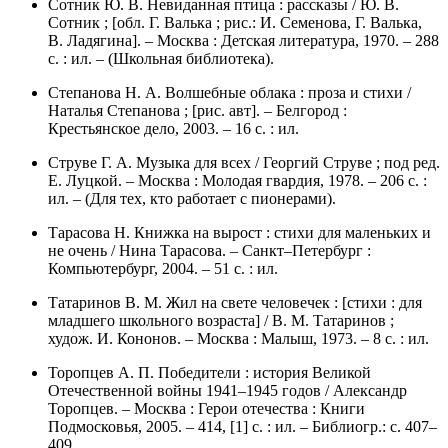
Сотник Ю. В. Невиданная птица : рассказы / Ю. В.
Сотник ; [обл. Г. Валька ; рис.: И. Семенова, Г. Валька,
В. Ладягина]. – Москва : Детская литература, 1970. – 288
с. : ил. – (Школьная библиотека).
Степанова Н. А. Волшебные облака : проза и стихи /
Наталья Степанова ; [рис. авт]. – Белгород :
Крестьянское дело, 2003. – 16 с. : ил.
Струве Г. А. Музыка для всех / Георгий Струве ; под ред.
Е. Луцкой. – Москва : Молодая гвардия, 1978. – 206 с. :
ил. – (Для тех, кто работает с пионерами).
Тарасова Н. Книжка на вырост : стихи для маленьких и
не очень / Нина Тарасова. – Санкт–Петербург :
Компьютербург, 2004. – 51 с. : ил.
Татаринов В. М. Жил на свете человечек : [стихи : для
младшего школьного возраста] / В. М. Татаринов ;
худож. И. Кононов. – Москва : Малыш, 1973. – 8 с. : ил.
Торопцев А. П. Победители : история Великой
Отечественной войны 1941–1945 годов / Александр
Торопцев. – Москва : Герои отечества : Книги
Подмосковья, 2005. – 414, [1] с. : ил. – Библиогр.: с. 407–
409.