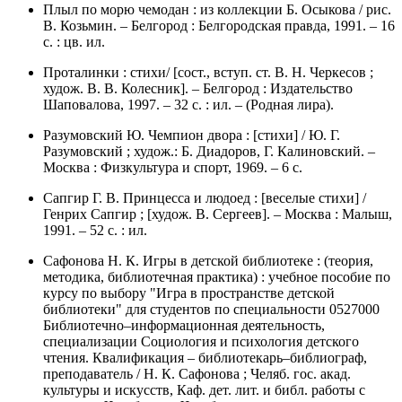
Плыл по морю чемодан : из коллекции Б. Осыкова / рис.
В. Козьмин. – Белгород : Белгородская правда, 1991. – 16
с. : цв. ил.
Проталинки : стихи/ [сост., вступ. ст. В. Н. Черкесов ;
худож. В. В. Колесник]. – Белгород : Издательство
Шаповалова, 1997. – 32 с. : ил. – (Родная лира).
Разумовский Ю. Чемпион двора : [стихи] / Ю. Г.
Разумовский ; худож.: Б. Диадоров, Г. Калиновский. –
Москва : Физкультура и спорт, 1969. – 6 с.
Сапгир Г. В. Принцесса и людоед : [веселые стихи] /
Генрих Сапгир ; [худож. В. Сергеев]. – Москва : Малыш,
1991. – 52 с. : ил.
Сафонова Н. К. Игры в детской библиотеке : (теория,
методика, библиотечная практика) : учебное пособие по
курсу по выбору "Игра в пространстве детской
библиотеки" для студентов по специальности 0527000
Библиотечно–информационная деятельность,
специализации Социология и психология детского
чтения. Квалификация – библиотекарь–библиограф,
преподаватель / Н. К. Сафонова ; Челяб. гос. акад.
культуры и искусств, Каф. дет. лит. и библ. работы с