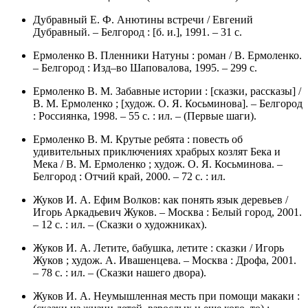
Дубравный Е. Ф. Анютины встречи / Евгений
Дубравный. – Белгород : [б. и.], 1991. – 31 с.
Ермоленко В. Пленники Натуны : роман / В. Ермоленко.
– Белгород : Изд–во Шаповалова, 1995. – 299 с.
Ермоленко В. М. Забавные истории : [сказки, рассказы] /
В. М. Ермоленко ; [худож. О. Я. Косьминова]. – Белгород
: Россиянка, 1998. – 55 с. : ил. – (Первые шаги).
Ермоленко В. М. Крутые ребята : повесть об
удивительных приключениях храбрых козлят Бека и
Мека / В. М. Ермоленко ; худож. О. Я. Косьминова. –
Белгород : Отчий край, 2000. – 72 с. : ил.
Жуков И. А. Ефим Волков: как понять язык деревьев /
Игорь Аркадьевич Жуков. – Москва : Белый город, 2001.
– 12 с. : ил. – (Сказки о художниках).
Жуков И. А. Летите, бабушка, летите : сказки / Игорь
Жуков ; худож. А. Ивашенцева. – Москва : Дрофа, 2001.
– 78 с. : ил. – (Сказки нашего двора).
Жуков И. А. Неумышленная месть при помощи макаки :