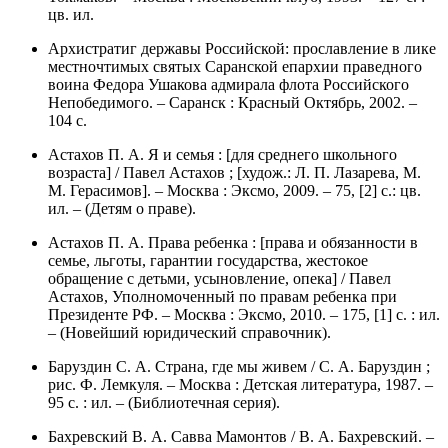
цв. ил.
Архистратиг державы Российской: прославление в лике
местночтимых святых Саранской епархии праведного
воина Федора Ушакова адмирала флота Российского
Непобедимого. – Саранск : Красный Октябрь, 2002. –
104 с.
Астахов П. А. Я и семья : [для среднего школьного
возраста] / Павел Астахов ; [худож.: Л. П. Лазарева, М.
М. Герасимов]. – Москва : Эксмо, 2009. – 75, [2] с.: цв.
ил. – (Детям о праве).
Астахов П. А. Права ребенка : [права и обязанности в
семье, льготы, гарантии государства, жестокое
обращение с детьми, усыновление, опека] / Павел
Астахов, Уполномоченный по правам ребенка при
Президенте РФ. – Москва : Эксмо, 2010. – 175, [1] с. : ил.
– (Новейший юридический справочник).
Баруздин С. А. Страна, где мы живем / С. А. Баруздин ;
рис. Ф. Лемкуля. – Москва : Детская литература, 1987. –
95 с. : ил. – (Библиотечная серия).
Бахревский В. А. Савва Мамонтов / В. А. Бахревский. –