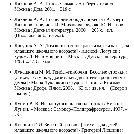
Лиханов А. А. Никто : роман / Альберт Лиханов. –
Москва : Дом, 2001. – 319 с.
Лиханов А. А. Последние холода : повести / Альберт
Лиханов ; предисл. И. Мотяшова ; худож. Ю. Иванов. –
Москва : Детская литература, 2000. – 265 с. : ил. –
(Школьная библиотека).
Логунов А. А. Домашнее тепло : рассказы, сказки : [для
младшего школьного возраста] / Алексей Логунов ;
худож. Л. Непомнящий. – Москва : Детская литература,
1989. – 143 с. : ил.
Лукашкина М. М. Грибы–грибочки. Веселые строчки :
[стихи, частушки, дразнилки : для чтения родителями
детям] / Маша Лукашкина ; худож. Наталья Князькова. –
Москва : Дрофа–Плюс, 2006. – 63 с. : цв. ил. – (Скоро в
школу!).
Лунин В. В. Не наступите на слона : стихи / Виктор
Лунин. – Москва : Самовар–Полиграфресурсы, 1997. –
79 с.
Люшнин Г. И. Зеленый зонтик : [стихи : для детей
младшего школьного возраста] / Григорий Люшнин ;