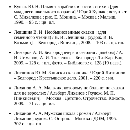
Кушак Ю. Н. Плывет кораблик в гости : стихи : [для
младшего школьного возраста] / Юрий Кушак ; вступ. ст.
С. Михалкова ; рис. Е. Монина. – Москва : Малыш,
1990. – 95 с. : цв. ил.
Левшина В. И. Необыкновенные сказки : (для
семейного чтения) / В. И. Левшина ; [худож. В. В.
Козьмин]. – Белгород : Везелица, 2008. – 103 с. : цв. ил.
Лимаров А. И. Белгород вчера и сегодня : [альбом] / А.
И. Лимаров, А. И. Ткаченко. – Белгород : ЛитКараВан,
2009. – 128 с. : ил., фото. – Библиогр.: c. 128 (19 назв.).
Литвинов Ю. М. Записки сказочника / Юрий Литвинов.
– Белгород : Крестьянское дело, 2001. – 220 с. : ил.
Лиханов А. А. Мальчик, которому не больно: не сказка
для не взрослых / Альберт Лиханов ; [худож. М. П.
Пинкисевич]. – Москва : Детство. Отрочество. Юность,
2009. – 71 с. : цв. ил.
Лиханов А. А. Мужская школа : роман / Альберт
Лиханов ; худож. С. Остров. – Москва : ДОМ, 1995. –
302 с. : цв. ил.