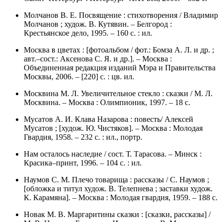
Молчанов В. Е. Посвящение : стихотворения / Владимир
Молчанов ; худож. В. Кутявин. – Белгород :
Крестьянское дело, 1995. – 160 с. : ил.
Москва в цветах : [фотоальбом / фот.: Бомза А. Л. и др. ;
авт.–сост.: Аксенова С. Я. и др.]. – Москва :
Объединенная редакция изданий Мэра и Правительства
Москвы, 2006. – [220] с. : цв. ил.
Москвина М. Л. Увеличительное стекло : сказки / М. Л.
Москвина. – Москва : Олимпионик, 1997. – 18 с.
Мусатов А. И. Клава Назарова : повесть/ Алексей
Мусатов ; [худож. Ю. Чистяков]. – Москва : Молодая
Гвардия, 1958. – 232 с. : ил., портр.
Нам осталось наследие / сост. Т. Тарасова. – Минск :
Красика–принт, 1996. – 104 с. : ил.
Наумов С. М. Плечо товарища : рассказы / С. Наумов ;
[обложка и титул худож. В. Телепнева ; заставки худож.
К. Карамяна]. – Москва : Молодая гвардия, 1959. – 188 с.
Новак М. В. Маргаритины сказки : [сказки, рассказы] /