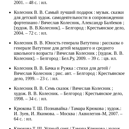
2001. – 48 с. : ил.
Колесник В. В. Самый лучший подарок : музык. сказки
для детской худож. самодеятельности в сопровождении
фортепиано / Вячеслав Колесник, Александр Балбеков ;
[худож. В. В.Колесник]. – Белгород : Крестьянское дело,
2004. – 72 с. : ил.
Колесник В. В. Юность генерала Ватутина : рассказы о
генерале Ватутине для детей младшего и среднего
школьного возраста / Вячеслав Колесник ; [худож. В. В.
Колесник]. – Белгород : Бел.Ру, 2009. – 39 с. : цв. ил.
Колесник В. В. Бачка и Ружка : стихи для детей /
Вячеслав Колесник ; рис. авт. – Белгород : Крестьянское
дело, 1999. – 23 с. : ил.
Колесник В. В. Семь сказок / Вячеслав Колесник ;
худож. В. В. Колесник. – Белгород : Крестьянское дело,
1998. – 34 с. : ил.
Крюкова Т. Ш. Познавайка / Тамара Крюкова ; худож.:
И. Зуев, И. Якимова. – Москва : Аквилегия–М, 2007. –
64 с. : ил.
Крюкова Т. Ш. Устный счет / Тамара Крюкова ; худож.