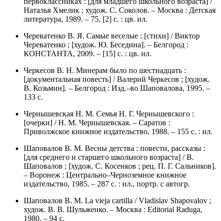
первоклассниках : [для младшего школьного возраста] /
Наталья Хмелик ; худож. С. Соколов. – Москва : Детская
литература, 1989. – 75, [2] с. : цв. ил.
Череватенко В. Я. Самые веселые : [стихи] / Виктор
Череватенко ; [худож. Ю. Беседина]. – Белгород :
КОНСТАНТА, 2009. – [15] с. : цв. ил.
Черкесов В. Н. Минерам было по шестнадцать :
[документальная повесть] / Валерий Черкесов ; [худож.
В. Козьмин]. – Белгород : Изд.–во Шаповалова, 1995. –
133 с.
Чернышевская Н. М. Семья Н. Г. Чернышевского :
[очерки] / Н. М. Чернышевская. – Саратов :
Приволжское книжное издательство, 1988. – 155 с. : ил.
Шаповалов В. М. Весны детства : повести, рассказы :
[для среднего и старшего школьного возраста] / В.
Шаповалов ; [худож. С. Косенков ; рец. П. Г. Сальников].
– Воронеж : Центрально–Черноземное книжное
издательство, 1985. – 287 с. : ил., портр. с автогр.
Шаповалов В. М. La vieja cartilla / Vladislav Shapovalov ;
худож. В. В. Шульженко. – Москва : Editorial Raduga,
1980. – 94 с.