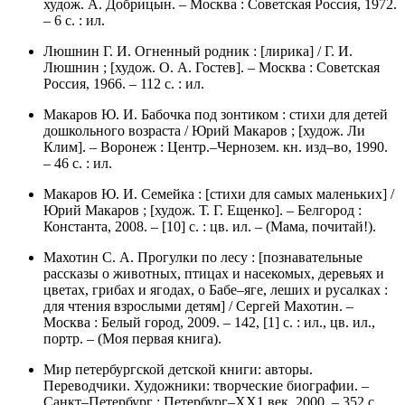
худож. А. Добрицын. – Москва : Советская Россия, 1972.
– 6 с. : ил.
Люшнин Г. И. Огненный родник : [лирика] / Г. И.
Люшнин ; [худож. О. А. Гостев]. – Москва : Советская
Россия, 1966. – 112 с. : ил.
Макаров Ю. И. Бабочка под зонтиком : стихи для детей
дошкольного возраста / Юрий Макаров ; [худож. Ли
Клим]. – Воронеж : Центр.–Чернозем. кн. изд–во, 1990.
– 46 с. : ил.
Макаров Ю. И. Семейка : [стихи для самых маленьких] /
Юрий Макаров ; [худож. Т. Г. Ещенко]. – Белгород :
Константа, 2008. – [10] с. : цв. ил. – (Мама, почитай!).
Махотин С. А. Прогулки по лесу : [познавательные
рассказы о животных, птицах и насекомых, деревьях и
цветах, грибах и ягодах, о Бабе–яге, леших и русалках :
для чтения взрослыми детям] / Сергей Махотин. –
Москва : Белый город, 2009. – 142, [1] с. : ил., цв. ил.,
портр. – (Моя первая книга).
Мир петербургской детской книги: авторы.
Переводчики. Художники: творческие биографии. –
Санкт–Петербург : Петербург–ХХ1 век, 2000. – 352 с.