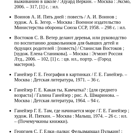
выживанию в школе / Эдуард Веркин. – Москва : Эксмо,
2006. – 317, [1] с. : ил.
Воинов А. И. Пять дней : повесть / А. И. Воинов ;
худож. А. Б. Зегер. – Москва : Военное издательство
Министерства обороны Союза ССР, 1958. – 298 с. : ил.
Востоков С. В. Ветер делают деревья, или руководство
по воспитанию дошкольников для бывших детей и
будущих родителей : [повесть] / Станислав Востоков ;
[худож. Елена Станикова]. – Москва : Эгмонт Россия
Лтд., 2006. – 102, [1] с. : цв. ил., портр. – (Город
мастеров).
Ганейзер Г. Е. География в картинках / Г. Е. Ганейзер. –
Москва : Детская литература, 1971. – 36 с.
Ганейзер Г. Е. Какая ты, Камчатка? : [для среднего
возраста] / Галина Ганейзер ; рис. А. Шмаринова. –
Москва : Детская литература, 1964. – 94 с.
Ганейзер Г. Е. Там, где начинается море / Г. Е. Ганейзер ;
худож. И. Пяткин. – Москва : Малыш, 1974. – 26 с. : ил.
– (Почемучкины книжки).
Георгиев С. Г. Елки–палки: Фельдмаршал Пулькин! :