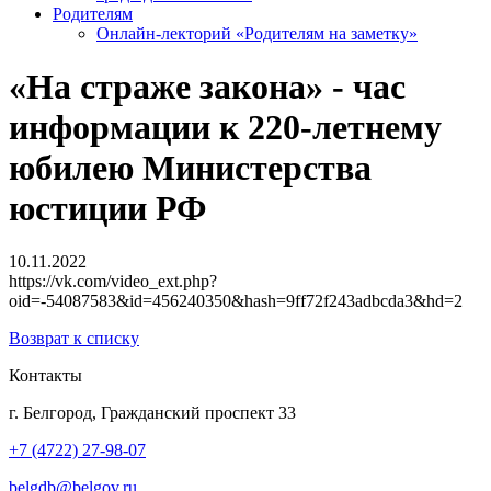
Родителям
Онлайн-лекторий «Родителям на заметку»
«На страже закона» - час
информации к 220-летнему
юбилею Министерства
юстиции РФ
10.11.2022
https://vk.com/video_ext.php?
oid=-54087583&id=456240350&hash=9ff72f243adbcda3&hd=2
Возврат к списку
Контакты
г. Белгород, Гражданский проспект 33
+7 (4722) 27-98-07
belgdb@belgov.ru