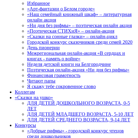
Избранное
«Арт-фантазии о Белом городе»
«Наш семейный книжный шкаф» – литературная
онлайн акция
«Ни дня без рифмы» – поэтическая онлайн акция
«Поэтическая СТИХиЯ» – онлайн-акция
«Сказки на сонные глазки» – онлайн-цикл
Городской конкурс сказочников среди семей 2020
День пионерии
Межрегиональная онлайн-акция «В сердцах и
книгах - память о войне»
Неделя детской книги на Белгородчине
Поэтическая онлайн-акция «Ни дня без рифмы»
Финансовая грамотность
Читают папы
Я скажу тебе сокровенное слово
Коллегам
«Сказки на ушко»
ДЛЯ ДЕТЕЙ ДОШКОЛЬНОГО ВОЗРАСТА, 0-5
ЛЕТ
ДЛЯ ДЕТЕЙ МЛАДШЕГО ВОЗРАСТА, 5-10 ЛЕТ
ДЛЯ ДЕТЕЙ СРЕДНЕГО ВОЗРАСТА, 9-14 ЛЕТ
Конкурсы
«Добрые рифмы» - городской конкурс чтецов
среди дошкольников