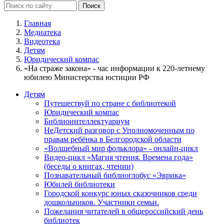
Главная
Медиатека
Видеотека
Детям
Юридический компас
«На страже закона» - час информации к 220-летнему
юбилею Министерства юстиции РФ
Детям
Путешествуй по стране с библиотекой
Юридический компас
Библиоинтеллектуариум
НеДетский разговор с Уполномоченным по
правам ребёнка в Белгородской области
«Волшебный мир фольклора» - онлайн-цикл
Видео-цикл «Магия чтения. Времена года»
(беседы о книгах, чтении)
Познавательный библиоглобус «Эврика»
Юбилей библиотеки
Городской конкурс юных сказочников среди
дошкольников. Участники семьи.
Пожелания читателей в общероссийский день
библиотек