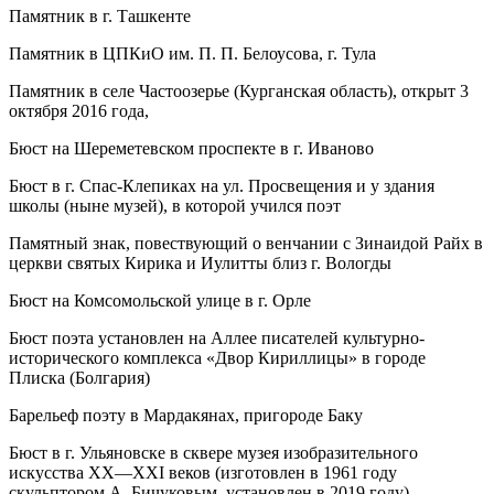
Памятник в г. Ташкенте
Памятник в ЦПКиО им. П. П. Белоусова, г. Тула
Памятник в селе Частоозерье (Курганская область), открыт 3
октября 2016 года,
Бюст на Шереметевском проспекте в г. Иваново
Бюст в г. Спас-Клепиках на ул. Просвещения и у здания
школы (ныне музей), в которой учился поэт
Памятный знак, повествующий о венчании с Зинаидой Райх в
церкви святых Кирика и Иулитты близ г. Вологды
Бюст на Комсомольской улице в г. Орле
Бюст поэта установлен на Аллее писателей культурно-
исторического комплекса «Двор Кириллицы» в городе
Плиска (Болгария)
Барельеф поэту в Мардакянах, пригороде Баку
Бюст в г. Ульяновске в сквере музея изобразительного
искусства XX—XXI веков (изготовлен в 1961 году
скульптором А. Бичуковым, установлен в 2019 году).