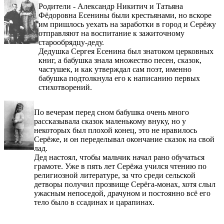
Родители - Александр Никитич и Татьяна
Фёдоровна Есенины были крестьянами, но вскоре
им пришлось уехать на заработки в город и Серёжу
отправляют на воспитание к зажиточному
старообрядцу-деду.
Дедушка Сергея Есенина был знатоком церковных
книг, а бабушка знала множество песен, сказок,
частушек, и как утверждал сам поэт, именно
бабушка подтолкнула его к написанию первых
стихотворений.
По вечерам перед сном бабушка очень много
рассказывала сказок маленькому внуку, но у
некоторых был плохой конец, это не нравилось
Серёже, и он переделывал окончание сказок на свой
лад.
Дед настоял, чтобы мальчик начал рано обучаться
грамоте. Уже в пять лет Серёжа учился чтению по
религиозной литературе, за что среди сельской
детворы получил прозвище Серёга-монах, хотя слыл
ужасным непоседой, драчуном и постоянно всё его
тело было в ссадинах и царапинах.