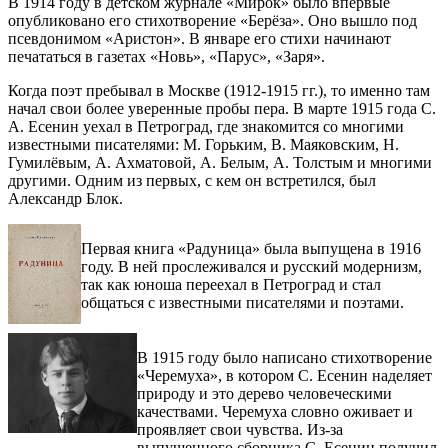
В 1914 году в детском журнале «Мирок» было впервые
опубликовано его стихотворение «Берёза». Оно вышло под
псевдонимом «Аристон». В январе его стихи начинают
печататься в газетах «Новь», «Парус», «Заря».
Когда поэт пребывал в Москве (1912-1915 гг.), то именно там
начал свои более уверенные пробы пера. В марте 1915 года С.
А. Есенин уехал в Петроград, где знакомится со многими
известными писателями: М. Горьким, В. Маяковским, Н.
Гумилёвым, А. Ахматовой, А. Белым, А. Толстым и многими
другими. Одним из первых, с кем он встретился, был
Александр Блок.
Первая книга «Радуница» была выпущена в 1916
году. В ней прослеживался и русский модернизм,
так как юноша переехал в Петроград и стал
общаться с известными писателями и поэтами.
В 1915 году было написано стихотворение
«Черемуха», в котором С. Есенин наделяет
природу и это дерево человеческими
качествами. Черемуха словно оживает и
проявляет свои чувства. Из-за
выпущенного сборника С. Есенин получил