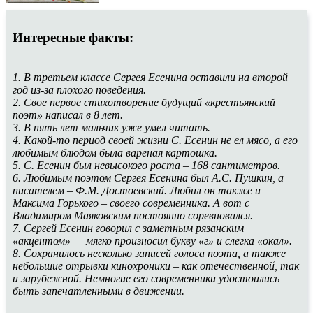
Интересные факты:
1. В третьем классе Сергея Есенина оставили на второй
год из-за плохого поведения.
2. Свое первое стихотворение будущий «крестьянский
поэт» написал в 8 лет.
3. В пять лет мальчик уже умел читать.
4. Какой-то период своей жизни С. Есенин не ел мясо, а его
любимым блюдом была вареная картошка.
5. С. Есенин был невысокого роста – 168 сантиметров.
6. Любимым поэтом Сергея Есенина был А.С. Пушкин, а
писателем – Ф.М. Достоевский. Любил он также и
Максима Горького – своего современника. А вот с
Владимиром Маяковским постоянно соревновался.
7. Сергей Есенин говорил с заметным рязанским
«акцентом» — мягко произносил букву «г» и слегка «окал».
8. Сохранилось несколько записей голоса поэта, а также
небольшие отрывки кинохроники – как отечественной, так
и зарубежной. Немногие его современники удостоились
быть запечатленными в движении.