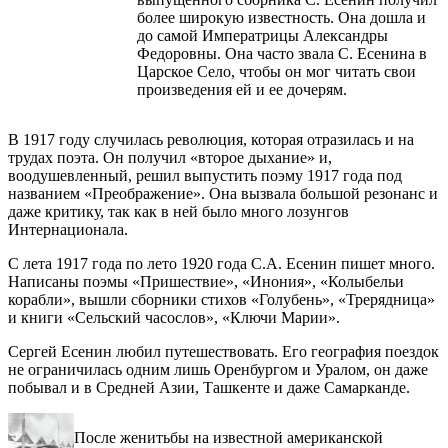
более широкую известность. Она дошла и
до самой Императрицы Александры
Федоровны. Она часто звала С. Есенина в
Царское Село, чтобы он мог читать свои
произведения ей и ее дочерям.
В 1917 году случилась революция, которая отразилась и на
трудах поэта. Он получил «второе дыхание» и,
воодушевленный, решил выпустить поэму 1917 года под
названием «Преображение». Она вызвала большой резонанс и
даже критику, так как в ней было много лозунгов
Интернационала.
С лета 1917 года по лето 1920 года С.А. Есенин пишет много.
Написаны поэмы «Пришествие», «Инония», «Колыбельи
корабли», вышли сборники стихов «Голубень», «Трерядница»
и книги «Сельский часослов», «Ключи Марии».
Сергей Есенин любил путешествовать. Его география поездок
не ограничилась одним лишь Оренбургом и Уралом, он даже
побывал и в Средней Азии, Ташкенте и даже Самарканде.
После женитьбы на известной американской