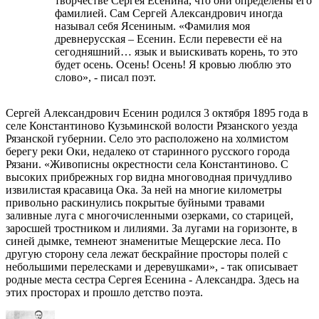
творчестве Сергея Есенина, что они определены его
фамилией. Сам Сергей Александрович иногда
называл себя Ясениным. «Фамилия моя
древнерусская – Есенин. Если перевести её на
сегодняшний… язык и выискивать корень, то это
будет осень. Осень! Осень! Я кровью люблю это
слово», - писал поэт.
Сергей Александрович Есенин родился 3 октября 1895 года в
селе Константиново Кузьминской волости Рязанского уезда
Рязанской губернии. Село это расположено на холмистом
берегу реки Оки, недалеко от старинного русского города
Рязани. «Живописны окрестности села Константиново. С
высоких прибрежных гор видна многоводная причудливо
извилистая красавица Ока. За ней на многие километры
привольно раскинулись покрытые буйными травами
заливные луга с многочисленными озерками, со старицей,
заросшей тростником и лилиями. За лугами на горизонте, в
синей дымке, темнеют знаменитые Мещерские леса. По
другую сторону села лежат бескрайние просторы полей с
небольшими перелесками и деревушками», - так описывает
родные места сестра Сергея Есенина - Александра. Здесь на
этих просторах и прошло детство поэта.