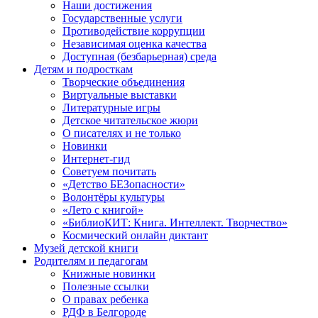
Наши достижения
Государственные услуги
Противодействие коррупции
Независимая оценка качества
Доступная (безбарьерная) среда
Детям и подросткам
Творческие объединения
Виртуальные выставки
Литературные игры
Детское читательское жюри
О писателях и не только
Новинки
Интернет-гид
Советуем почитать
«Детство БЕЗопасности»
Волонтёры культуры
«Лето с книгой»
«БиблиоКИТ: Книга. Интеллект. Творчество»
Космический онлайн диктант
Музей детской книги
Родителям и педагогам
Книжные новинки
Полезные ссылки
О правах ребенка
РДФ в Белгороде