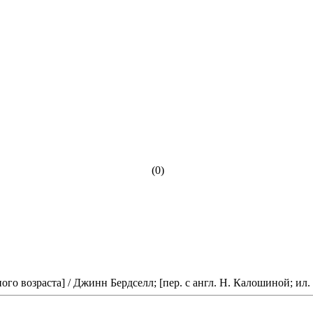
(0)
о возраста] / Джинн Бердселл; [пер. с англ. Н. Калошиной; ил. Н.