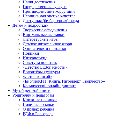
Наши достижения
Государственные услуги
Противодействие коррупции
Независимая оценка качества
Доступная (безбарьерная) среда
Детям и подросткам
Творческие объединения
Виртуальные выставки
Литературные игры
Детское читательское жюри
О писателях и не только
Новинки
Интернет-гид
Советуем почитать
«Детство БЕЗопасности»
Волонтёры культуры
«Лето с книгой»
«БиблиоКИТ: Книга. Интеллект. Творчество»
Космический онлайн диктант
Музей детской книги
Родителям и педагогам
Книжные новинки
Полезные ссылки
О правах ребенка
РДФ в Белгороде