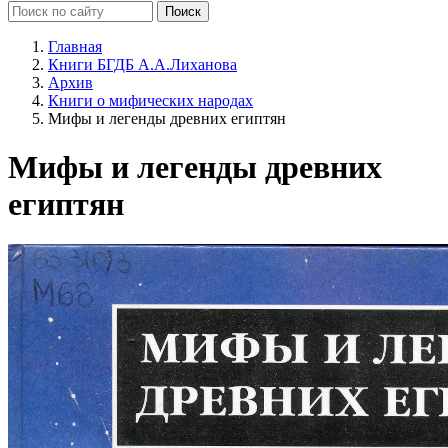
Главная
Книги БГДБ А.А.Лиханова
Архив
Книги о мифических народах
Мифы и легенды древних египтян
Мифы и легенды древних
египтян