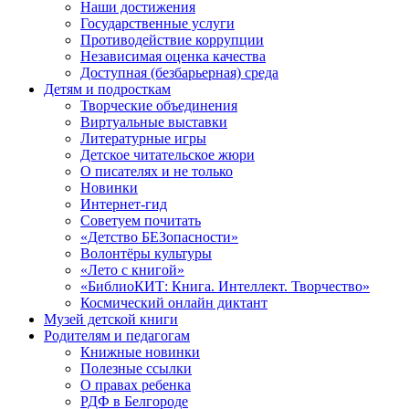
Наши достижения
Государственные услуги
Противодействие коррупции
Независимая оценка качества
Доступная (безбарьерная) среда
Детям и подросткам
Творческие объединения
Виртуальные выставки
Литературные игры
Детское читательское жюри
О писателях и не только
Новинки
Интернет-гид
Советуем почитать
«Детство БЕЗопасности»
Волонтёры культуры
«Лето с книгой»
«БиблиоКИТ: Книга. Интеллект. Творчество»
Космический онлайн диктант
Музей детской книги
Родителям и педагогам
Книжные новинки
Полезные ссылки
О правах ребенка
РДФ в Белгороде