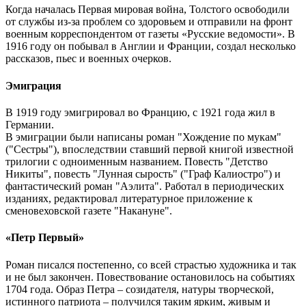
Когда началась Первая мировая война, Толстого освободили
от службы из-за проблем со здоровьем и отправили на фронт
военным корреспондентом от газеты «Русские ведомости». В
1916 году он побывал в Англии и Франции, создал несколько
рассказов, пьес и военных очерков.
Эмиграция
В 1919 году эмигрировал во Францию, с 1921 года жил в
Германии.
В эмиграции были написаны роман "Хождение по мукам"
("Сестры"), впоследствии ставший первой книгой известной
трилогии с одноименным названием. Повесть "Детство
Никиты", повесть "Лунная сырость" ("Граф Калиостро") и
фантастический роман "Аэлита". Работал в периодических
изданиях, редактировал литературное приложение к
сменовеховской газете "Накануне".
«Петр Первый»
Роман писался постепенно, со всей страстью художника и так
и не был закончен. Повествование остановилось на событиях
1704 года. Образ Петра – созидателя, натуры творческой,
истинного патриота – получился таким ярким, живым и