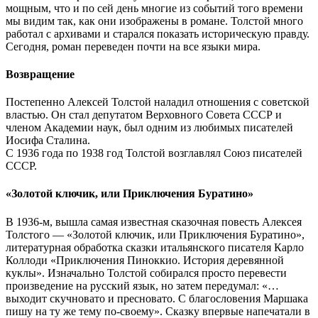
мощным, что и по сей день многие из событий того времени
мы видим так, как они изображены в романе. Толстой много
работал с архивами и старался показать историческую правду.
Сегодня, роман переведен почти на все языки мира.
Возвращение
Постепенно Алексей Толстой наладил отношения с советской
властью. Он стал депутатом Верховного Совета СССР и
членом Академии наук, был одним из любимых писателей
Иосифа Сталина.
С 1936 года по 1938 год Толстой возглавлял Союз писателей
СССР.
«Золотой ключик, или Приключения Буратино»
В 1936-м, вышла самая известная сказочная повесть Алексея
Толстого — «Золотой ключик, или Приключения Буратино»,
литературная обработка сказки итальянского писателя Карло
Коллоди «Приключения Пиноккио. История деревянной
куклы». Изначально Толстой собирался просто перевести
произведение на русский язык, но затем передумал: «…
выходит скучновато и пресновато. С благословения Маршака
пишу на ту же тему по-своему». Сказку впервые напечатали в