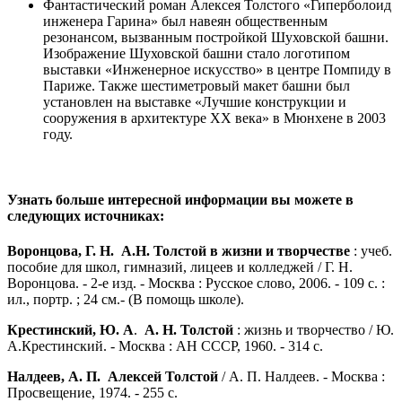
Фантастический роман Алексея Толстого «Гиперболоид
инженера Гарина» был навеян общественным
резонансом, вызванным постройкой Шуховской башни.
Изображение Шуховской башни стало логотипом
выставки «Инженерное искусство» в центре Помпиду в
Париже. Также шестиметровый макет башни был
установлен на выставке «Лучшие конструкции и
сооружения в архитектуре XX века» в Мюнхене в 2003
году.
Узнать больше интересной информации вы можете в
следующих источниках:
Воронцова, Г. Н.
А.Н. Толстой в жизни и творчестве
: учеб.
пособие для школ, гимназий, лицеев и колледжей / Г. Н.
Воронцова. - 2-е изд. - Москва : Русское слово, 2006. - 109 с. :
ил., портр. ; 24 см.- (В помощь школе).
Крестинский, Ю. А
.
А. Н. Толстой
: жизнь и творчество / Ю.
А.Крестинский. - Москва : АН СССР, 1960. - 314 с.
Налдеев, А. П.
Алексей Толстой
/ А. П. Налдеев. - Москва :
Просвещение, 1974. - 255 с.