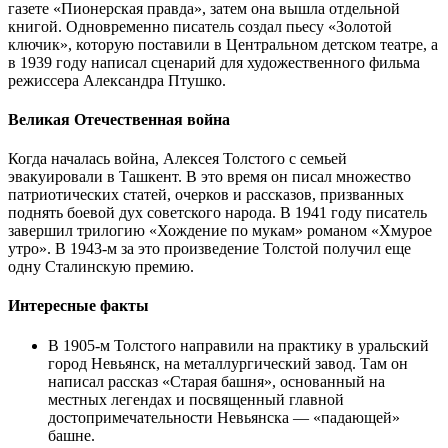
газете «Пионерская правда», затем она вышла отдельной
книгой. Одновременно писатель создал пьесу «Золотой
ключик», которую поставили в Центральном детском театре, а
в 1939 году написал сценарий для художественного фильма
режиссера Александра Птушко.
Великая Отечественная война
Когда началась война, Алексея Толстого с семьей
эвакуировали в Ташкент. В это время он писал множество
патриотических статей, очерков и рассказов, призванных
поднять боевой дух советского народа. В 1941 году писатель
завершил трилогию «Хождение по мукам» романом «Хмурое
утро». В 1943-м за это произведение Толстой получил еще
одну Сталинскую премию.
Интересные факты
В 1905-м Толстого направили на практику в уральский
город Невьянск, на металлургический завод. Там он
написал рассказ «Старая башня», основанный на
местных легендах и посвященный главной
достопримечательности Невьянска — «падающей»
башне.