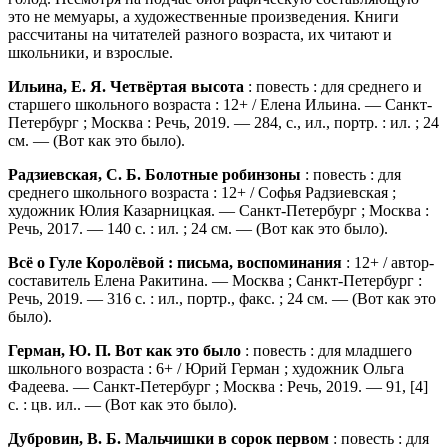
это не мемуары, а художественные произведения. Книги
рассчитаны на читателей разного возраста, их читают и
школьники, и взрослые.
Ильина, Е. Я. Четвёртая высота
: повесть : для среднего и
старшего школьного возраста : 12+ / Елена Ильина. — Санкт-
Петербург ; Москва : Речь, 2019. — 284, с., ил., портр. : ил. ; 24
см. — (Вот как это было).
Радзиевская, С. Б. Болотные робинзоны
: повесть : для
среднего школьного возраста : 12+ / Софья Радзиевская ;
художник Юлия Казарницкая. — Санкт-Петербург ; Москва :
Речь, 2017. — 140 с. : ил. ; 24 см. — (Вот как это было).
Всё о Гуле Королёвой : письма, воспоминания
: 12+ / автор-
составитель Елена Ракитина. — Москва ; Санкт-Петербург :
Речь, 2019. — 316 с. : ил., портр., факс. ; 24 см. — (Вот как это
было).
Герман, Ю. П. Вот как это было
: повесть : для младшего
школьного возраста : 6+ / Юрий Герман ; художник Ольга
Фадеева. — Санкт-Петербург ; Москва : Речь, 2019. — 91, [4]
с. : цв. ил.. — (Вот как это было).
Дубровин, В. Б. Мальчишки в сорок первом
: повесть : для