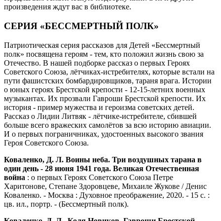
произведения ждут вас в библиотеке.
СЕРИЯ «БЕССМЕРТНЫЙ ПОЛК»
Патриотическая серия рассказов для Детей «Бессмертный
полк» посвящена героям - тем, кто положил жизнь свою за
Отечество. В нашей подборке рассказ о первых Героях
Советского Союза, лётчиках-истребителях, которые встали на
пути фашистских бомбардировщиков, тараня врага. Истории
о юных героях Брестской крепости - 12-15-летних военных
музыкантах. Их прозвали Гавроши Брестской крепости. Их
история - пример мужества и героизма советских детей.
Рассказ о Лидии Литвяк - лётчике-истребителе, сбившей
больше всего вражеских самолётов за всю историю авиации.
И о первых пограничниках, удостоенных высокого звания
Героя Советского Союза.
Коваленко, Д. Л. Воины неба. Три воздушных тарана в
один день - 28 июня 1941 года. Великая Отечественная
война
: о первых Героях Советского Союза Петре
Харитонове, Степане Здоровцеве, Михаиле Жукове / Денис
Коваленко. - Москва : Духовное преображение, 2020. - 15 с. :
цв. ил., портр. - (Бессмертный полк).
Коваленко, Д. Л. Коля Новиков. Гавроши Брестской