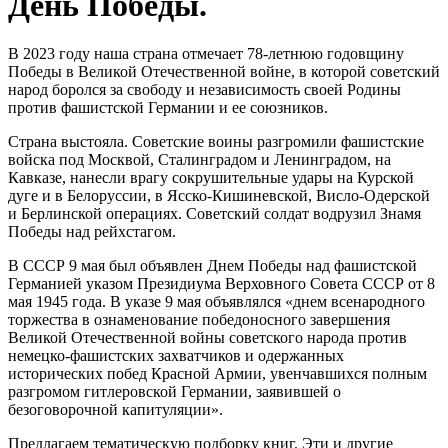
День Победы.
В 2023 году наша страна отмечает 78-летнюю годовщину
Победы в Великой Отечественной войне, в которой советский
народ боролся за свободу и независимость своей Родины
против фашистской Германии и ее союзников.
Страна выстояла. Советские воины разгромили фашистские
войска под Москвой, Сталинградом и Ленинградом, на
Кавказе, нанесли врагу сокрушительные удары на Курской
дуге и в Белоруссии, в Ясско‑Кишиневской, Висло‑Одерской
и Берлинской операциях. Советский солдат водрузил Знамя
Победы над рейхстагом.
В СССР 9 мая был объявлен Днем Победы над фашистской
Германией указом Президиума Верховного Совета СССР от 8
мая 1945 года. В указе 9 мая объявлялся «днем всенародного
торжества в ознаменование победоносного завершения
Великой Отечественной войны советского народа против
немецко‑фашистских захватчиков и одержанных
исторических побед Красной Армии, увенчавшихся полным
разгромом гитлеровской Германии, заявившей о
безоговорочной капитуляции».
Предлагаем тематическую подборку книг. Эти и другие