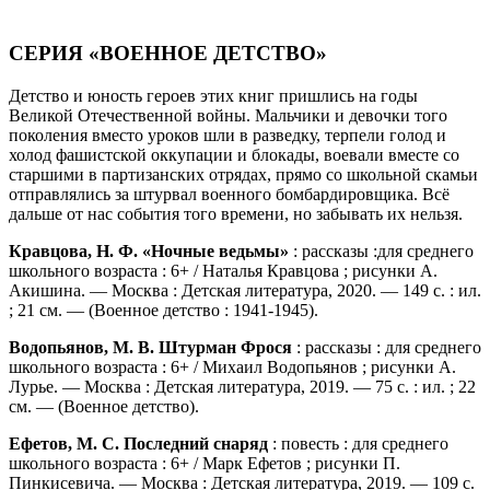
СЕРИЯ «ВОЕННОЕ ДЕТСТВО»
Детство и юность героев этих книг пришлись на годы
Великой Отечественной войны. Мальчики и девочки того
поколения вместо уроков шли в разведку, терпели голод и
холод фашистской оккупации и блокады, воевали вместе со
старшими в партизанских отрядах, прямо со школьной скамьи
отправлялись за штурвал военного бомбардировщика. Всё
дальше от нас события того времени, но забывать их нельзя.
Кравцова, Н. Ф. «Ночные ведьмы»
: рассказы :для среднего
школьного возраста : 6+ / Наталья Кравцова ; рисунки А.
Акишина. — Москва : Детская литература, 2020. — 149 с. : ил.
; 21 см. — (Военное детство : 1941-1945).
Водопьянов, М. В. Штурман Фрося
: рассказы : для среднего
школьного возраста : 6+ / Михаил Водопьянов ; рисунки А.
Лурье. — Москва : Детская литература, 2019. — 75 с. : ил. ; 22
см. — (Военное детство).
Ефетов, М. С. Последний снаряд
: повесть : для среднего
школьного возраста : 6+ / Марк Ефетов ; рисунки П.
Пинкисевича. — Москва : Детская литература, 2019. — 109 с.