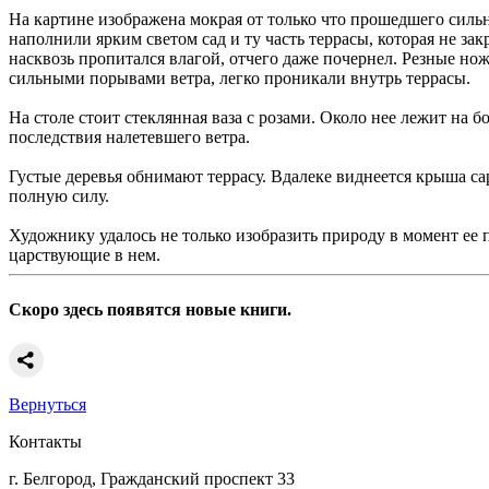
На картине изображена мокрая от только что прошедшего сильног
наполнили ярким светом сад и ту часть террасы, которая не за
насквозь пропитался влагой, отчего даже почернел. Резные нож
сильными порывами ветра, легко проникали внутрь террасы.
На столе стоит стеклянная ваза с розами. Около нее лежит на б
последствия налетевшего ветра.
Густые деревья обнимают террасу. Вдалеке виднеется крыша сар
полную силу.
Художнику удалось не только изобразить природу в момент ее п
царствующие в нем.
Скоро здесь появятся новые книги.
Вернуться
Контакты
г. Белгород, Гражданский проспект 33