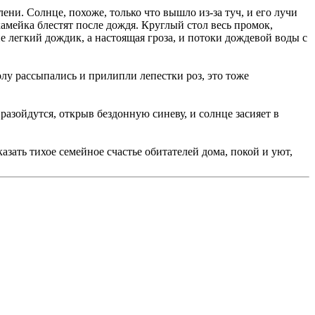
ени. Солнце, похоже, только что вышло из-за туч, и его лучи
камейка блестят после дождя. Круглый стол весь промок,
не легкий дождик, а настоящая гроза, и потоки дождевой воды с
толу рассыпались и прилипли лепестки роз, это тоже
разойдутся, открыв бездонную синеву, и солнце засияет в
азать тихое семейное счастье обитателей дома, покой и уют,