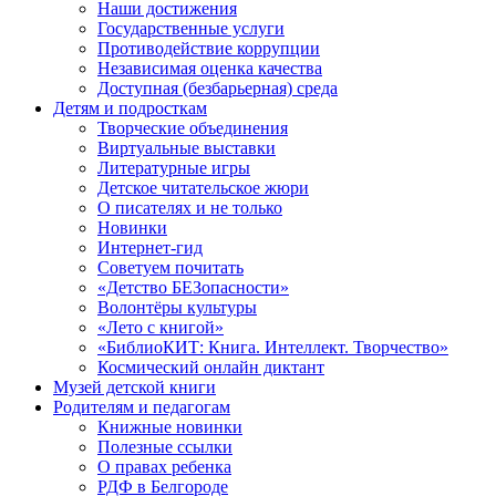
Наши достижения
Государственные услуги
Противодействие коррупции
Независимая оценка качества
Доступная (безбарьерная) среда
Детям и подросткам
Творческие объединения
Виртуальные выставки
Литературные игры
Детское читательское жюри
О писателях и не только
Новинки
Интернет-гид
Советуем почитать
«Детство БЕЗопасности»
Волонтёры культуры
«Лето с книгой»
«БиблиоКИТ: Книга. Интеллект. Творчество»
Космический онлайн диктант
Музей детской книги
Родителям и педагогам
Книжные новинки
Полезные ссылки
О правах ребенка
РДФ в Белгороде