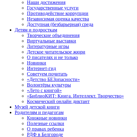
Наши достижения
Государственные услуги
Противодействие коррупции
Независимая оценка качества
Доступная (безбарьерная) среда
Детям и подросткам
Творческие объединения
Виртуальные выставки
Литературные игры
Детское читательское жюри
О писателях и не только
Новинки
Интернет-гид
Советуем почитать
«Детство БЕЗопасности»
Волонтёры культуры
«Лето с книгой»
«БиблиоКИТ: Книга. Интеллект. Творчество»
Космический онлайн диктант
Музей детской книги
Родителям и педагогам
Книжные новинки
Полезные ссылки
О правах ребенка
РДФ в Белгороде