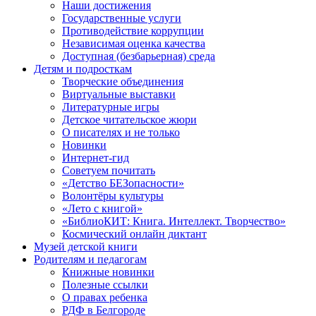
Наши достижения
Государственные услуги
Противодействие коррупции
Независимая оценка качества
Доступная (безбарьерная) среда
Детям и подросткам
Творческие объединения
Виртуальные выставки
Литературные игры
Детское читательское жюри
О писателях и не только
Новинки
Интернет-гид
Советуем почитать
«Детство БЕЗопасности»
Волонтёры культуры
«Лето с книгой»
«БиблиоКИТ: Книга. Интеллект. Творчество»
Космический онлайн диктант
Музей детской книги
Родителям и педагогам
Книжные новинки
Полезные ссылки
О правах ребенка
РДФ в Белгороде