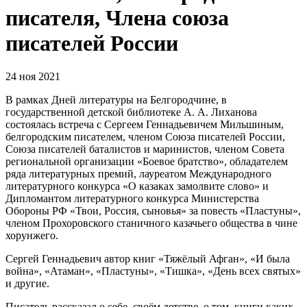
писателя, Члена союза
писателей России
24 ноя 2021
В рамках Дней литературы на Белгородчине, в
государственной детской библиотеке А. А. Лиханова
состоялась встреча с Сергеем Геннадьевичем Мильшиным,
белгородским писателем, членом Союза писателей России,
Союза писателей баталистов и маринистов, членом Совета
региональной организации «Боевое братство», обладателем
ряда литературных премий, лауреатом Международного
литературного конкурса «О казаках замолвите слово» и
Дипломантом литературного конкурса Министерства
Обороны РФ «Твои, Россия, сыновья» за повесть «Пластуны»,
членом Прохоровского станичного казачьего общества в чине
хорунжего.
Сергей Геннадьевич автор книг «Тяжёлый Афган», «И была
война», «Атаман», «Пластуны», «Тишка», «День всех святых»
и другие.
Писатель рассказал о себе, своём детстве, о том, книги каких