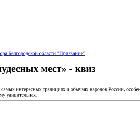
ора Белгородской области "Призвание"
чудесных мест» - квиз
о самых интересных традициях и обычаях народов России, особе
му удивительная.