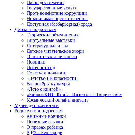
Наши достижения
Государственные услуги
Противодействие коррупции
Независимая оценка качества
Доступная (безбарьерная) среда
Детям и подросткам
Творческие объединения
Виртуальные выставки
Литературные игры
Детское читательское жюри
О писателях и не только
Новинки
Интернет-гид
Советуем почитать
«Детство БЕЗопасности»
Волонтёры культуры
«Лето с книгой»
«БиблиоКИТ: Книга. Интеллект. Творчество»
Космический онлайн диктант
Музей детской книги
Родителям и педагогам
Книжные новинки
Полезные ссылки
О правах ребенка
РДФ в Белгороде