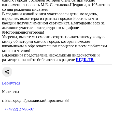
одного города", основой которой стала сатирическая
одноименная повесть М.Е. Салтыкова-Щедрина, к 195-летию
со дня рождения писателя.
В создании живой книги участвовали дети, молодежь,
взрослые, волонтеры из разных городов России, за что
каждый получил именной сертификат. Благодарим всех за
активное участие в литературном марафоне
#Историяодногогорода!
Уверены, вместе мы смогли создать по-настоящему живую
книгу об истории одного города, которая поможет
школьникам в образовательном процессе и всем любителям
книги и чтения!
Видеокнига представлена несколькими видеочастями и
размещена на сайте библиотеки в разделе
БГДБ-ТВ.
Вернуться
Контакты
г. Белгород, Гражданский проспект 33
+7 (4722) 27-98-07