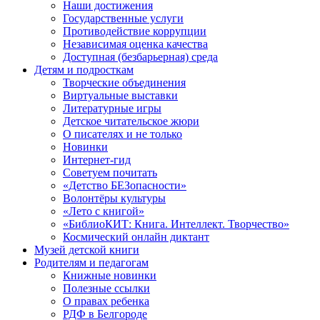
Наши достижения
Государственные услуги
Противодействие коррупции
Независимая оценка качества
Доступная (безбарьерная) среда
Детям и подросткам
Творческие объединения
Виртуальные выставки
Литературные игры
Детское читательское жюри
О писателях и не только
Новинки
Интернет-гид
Советуем почитать
«Детство БЕЗопасности»
Волонтёры культуры
«Лето с книгой»
«БиблиоКИТ: Книга. Интеллект. Творчество»
Космический онлайн диктант
Музей детской книги
Родителям и педагогам
Книжные новинки
Полезные ссылки
О правах ребенка
РДФ в Белгороде