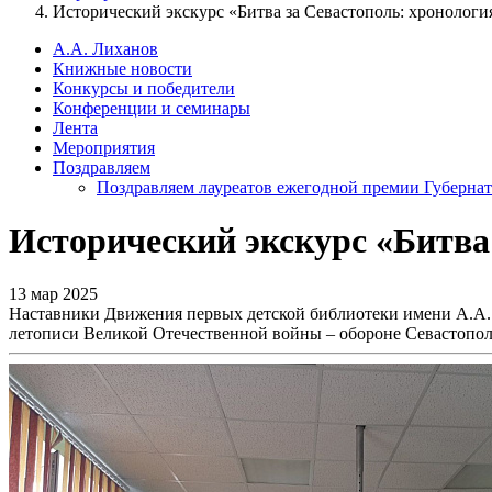
Исторический экскурс «Битва за Севастополь: хронологи
А.А. Лиханов
Книжные новости
Конкурсы и победители
Конференции и семинары
Лента
Мероприятия
Поздравляем
Поздравляем лауреатов ежегодной премии Губернат
Исторический экскурс «Битва
13 мар 2025
Наставники Движения первых детской библиотеки имени А.А. Л
летописи Великой Отечественной войны – обороне Севастополя