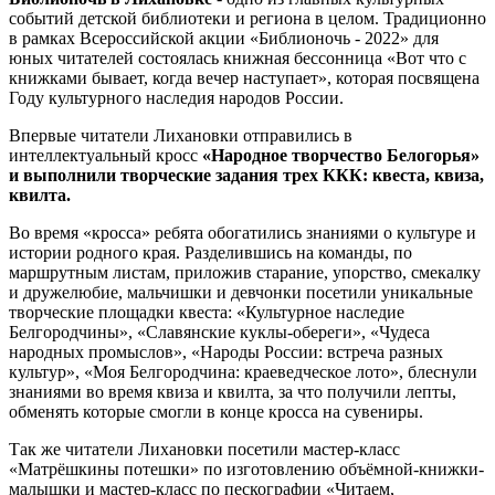
событий детской библиотеки и региона в целом. Традиционно
в рамках Всероссийской акции «Библионочь - 2022» для
юных читателей состоялась книжная бессонница «Вот что с
книжками бывает, когда вечер наступает», которая посвящена
Году культурного наследия народов России.
Впервые читатели Лихановки отправились в
интеллектуальный кросс
«Народное творчество Белогорья»
и выполнили творческие задания трех ККК: квеста, квиза,
квилта.
Во время «кросса» ребята обогатились знаниями о культуре и
истории родного края. Разделившись на команды, по
маршрутным листам, приложив старание, упорство, смекалку
и дружелюбие, мальчишки и девчонки посетили уникальные
творческие площадки квеста: «Культурное наследие
Белгородчины», «Славянские куклы-обереги», «Чудеса
народных промыслов», «Народы России: встреча разных
культур», «Моя Белгородчина: краеведческое лото», блеснули
знаниями во время квиза и квилта, за что получили лепты,
обменять которые смогли в конце кросса на сувениры.
Так же читатели Лихановки посетили мастер-класс
«Матрёшкины потешки» по изготовлению объёмной-книжки-
малышки и мастер-класс по пескографии «Читаем,