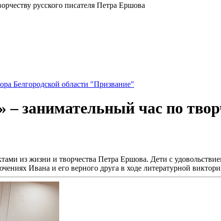
ворчеству русского писателя Петра Ершова
ора Белгородской области "Призвание"
 – занимательный час по твор
ктами из жизни и творчества Петра Ершова. Дети с удовольств
ючениях Ивана и его верного друга в ходе литературной виктор