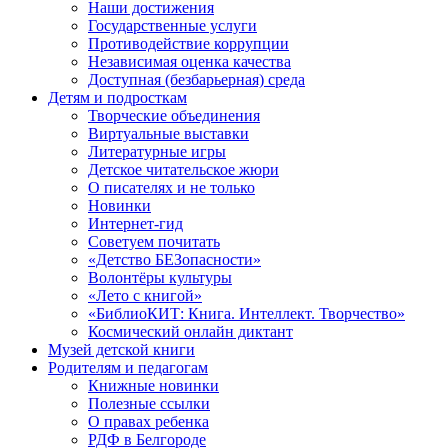
Наши достижения
Государственные услуги
Противодействие коррупции
Независимая оценка качества
Доступная (безбарьерная) среда
Детям и подросткам
Творческие объединения
Виртуальные выставки
Литературные игры
Детское читательское жюри
О писателях и не только
Новинки
Интернет-гид
Советуем почитать
«Детство БЕЗопасности»
Волонтёры культуры
«Лето с книгой»
«БиблиоКИТ: Книга. Интеллект. Творчество»
Космический онлайн диктант
Музей детской книги
Родителям и педагогам
Книжные новинки
Полезные ссылки
О правах ребенка
РДФ в Белгороде