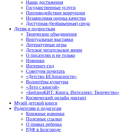
Наши достижения
Государственные услуги
Противодействие коррупции
Независимая оценка качества
Доступная (безбарьерная) среда
Детям и подросткам
Творческие объединения
Виртуальные выставки
Литературные игры
Детское читательское жюри
О писателях и не только
Новинки
Интернет-гид
Советуем почитать
«Детство БЕЗопасности»
Волонтёры культуры
«Лето с книгой»
«БиблиоКИТ: Книга. Интеллект. Творчество»
Космический онлайн диктант
Музей детской книги
Родителям и педагогам
Книжные новинки
Полезные ссылки
О правах ребенка
РДФ в Белгороде