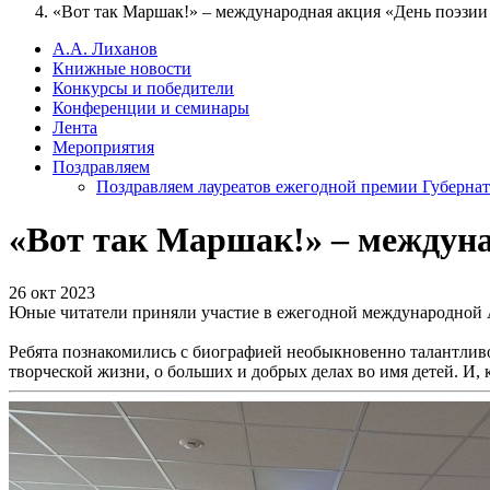
«Вот так Маршак!» – международная акция «День поэзии
А.А. Лиханов
Книжные новости
Конкурсы и победители
Конференции и семинары
Лента
Мероприятия
Поздравляем
Поздравляем лауреатов ежегодной премии Губернат
«Вот так Маршак!» – междуна
26 окт 2023
Юные читатели приняли участие в ежегодной международной 
Ребята познакомились с биографией необыкновенно талантливого
творческой жизни, о больших и добрых делах во имя детей. И,