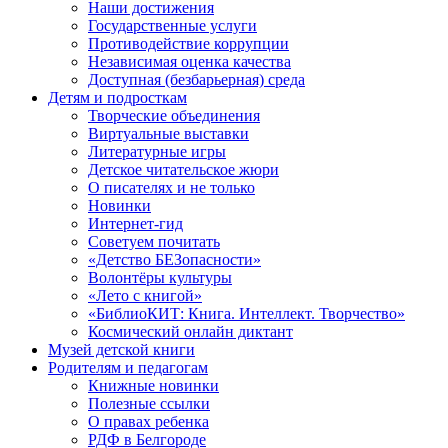
Наши достижения
Государственные услуги
Противодействие коррупции
Независимая оценка качества
Доступная (безбарьерная) среда
Детям и подросткам
Творческие объединения
Виртуальные выставки
Литературные игры
Детское читательское жюри
О писателях и не только
Новинки
Интернет-гид
Советуем почитать
«Детство БЕЗопасности»
Волонтёры культуры
«Лето с книгой»
«БиблиоКИТ: Книга. Интеллект. Творчество»
Космический онлайн диктант
Музей детской книги
Родителям и педагогам
Книжные новинки
Полезные ссылки
О правах ребенка
РДФ в Белгороде