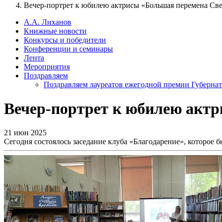
Вечер-портрет к юбилею актрисы «Большая перемена Св
А.А. Лиханов
Книжные новости
Конкурсы и победители
Конференции и семинары
Лента
Мероприятия
Поздравляем
Поздравляем лауреатов ежегодной премии Губернат
Вечер-портрет к юбилею акт
21 июн 2025
Сегодня состоялось заседание клуба «Благодарение», которое