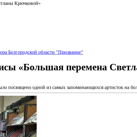
етланы Крючковой»
ора Белгородской области "Призвание"
рисы «Большая перемена Свет
 было посвящено одной из самых запоминающихся артисток на б