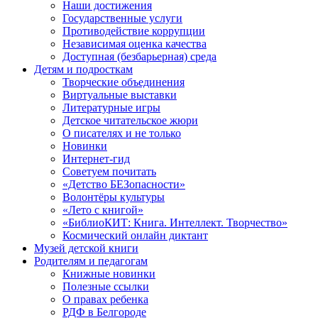
Наши достижения
Государственные услуги
Противодействие коррупции
Независимая оценка качества
Доступная (безбарьерная) среда
Детям и подросткам
Творческие объединения
Виртуальные выставки
Литературные игры
Детское читательское жюри
О писателях и не только
Новинки
Интернет-гид
Советуем почитать
«Детство БЕЗопасности»
Волонтёры культуры
«Лето с книгой»
«БиблиоКИТ: Книга. Интеллект. Творчество»
Космический онлайн диктант
Музей детской книги
Родителям и педагогам
Книжные новинки
Полезные ссылки
О правах ребенка
РДФ в Белгороде