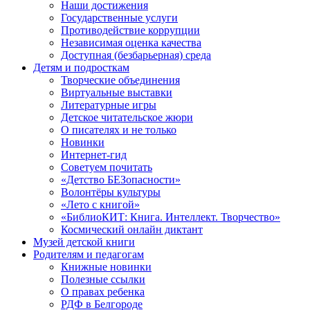
Наши достижения
Государственные услуги
Противодействие коррупции
Независимая оценка качества
Доступная (безбарьерная) среда
Детям и подросткам
Творческие объединения
Виртуальные выставки
Литературные игры
Детское читательское жюри
О писателях и не только
Новинки
Интернет-гид
Советуем почитать
«Детство БЕЗопасности»
Волонтёры культуры
«Лето с книгой»
«БиблиоКИТ: Книга. Интеллект. Творчество»
Космический онлайн диктант
Музей детской книги
Родителям и педагогам
Книжные новинки
Полезные ссылки
О правах ребенка
РДФ в Белгороде