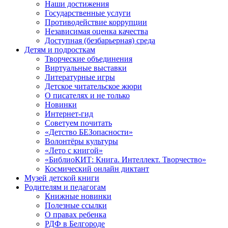
Наши достижения
Государственные услуги
Противодействие коррупции
Независимая оценка качества
Доступная (безбарьерная) среда
Детям и подросткам
Творческие объединения
Виртуальные выставки
Литературные игры
Детское читательское жюри
О писателях и не только
Новинки
Интернет-гид
Советуем почитать
«Детство БЕЗопасности»
Волонтёры культуры
«Лето с книгой»
«БиблиоКИТ: Книга. Интеллект. Творчество»
Космический онлайн диктант
Музей детской книги
Родителям и педагогам
Книжные новинки
Полезные ссылки
О правах ребенка
РДФ в Белгороде