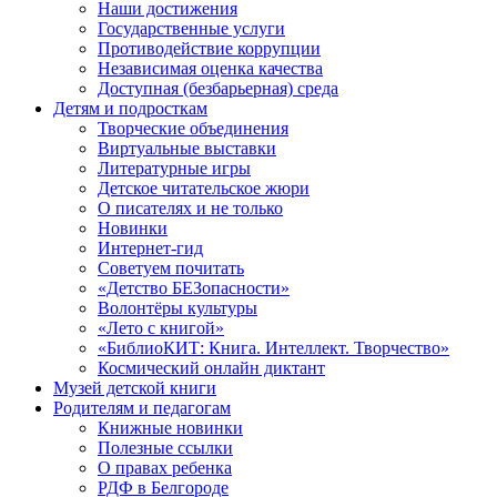
Наши достижения
Государственные услуги
Противодействие коррупции
Независимая оценка качества
Доступная (безбарьерная) среда
Детям и подросткам
Творческие объединения
Виртуальные выставки
Литературные игры
Детское читательское жюри
О писателях и не только
Новинки
Интернет-гид
Советуем почитать
«Детство БЕЗопасности»
Волонтёры культуры
«Лето с книгой»
«БиблиоКИТ: Книга. Интеллект. Творчество»
Космический онлайн диктант
Музей детской книги
Родителям и педагогам
Книжные новинки
Полезные ссылки
О правах ребенка
РДФ в Белгороде