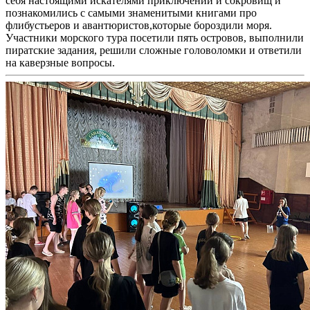
себя настоящими искателями приключений и сокровищ и
познакомились с самыми знаменитыми книгами про
флибустьеров и авантюристов,которые бороздили моря.
Участники морского тура посетили пять островов, выполнили
пиратские задания, решили сложные головоломки и ответили
на каверзные вопросы.