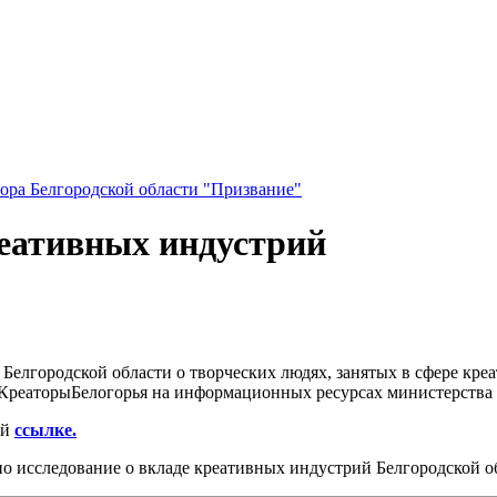
ора Белгородской области "Призвание"
реативных индустрий
елгородской области о творческих людях, занятых в сфере кре
КреаторыБелогорья на информационных ресурсах министерства 
ой
ссылке.
 исследование о вкладе креативных индустрий Белгородской об