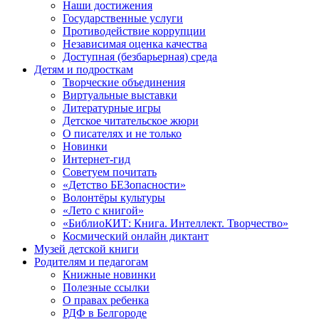
Наши достижения
Государственные услуги
Противодействие коррупции
Независимая оценка качества
Доступная (безбарьерная) среда
Детям и подросткам
Творческие объединения
Виртуальные выставки
Литературные игры
Детское читательское жюри
О писателях и не только
Новинки
Интернет-гид
Советуем почитать
«Детство БЕЗопасности»
Волонтёры культуры
«Лето с книгой»
«БиблиоКИТ: Книга. Интеллект. Творчество»
Космический онлайн диктант
Музей детской книги
Родителям и педагогам
Книжные новинки
Полезные ссылки
О правах ребенка
РДФ в Белгороде