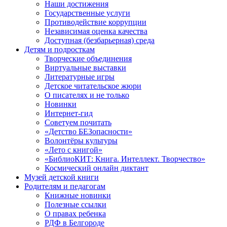
Наши достижения
Государственные услуги
Противодействие коррупции
Независимая оценка качества
Доступная (безбарьерная) среда
Детям и подросткам
Творческие объединения
Виртуальные выставки
Литературные игры
Детское читательское жюри
О писателях и не только
Новинки
Интернет-гид
Советуем почитать
«Детство БЕЗопасности»
Волонтёры культуры
«Лето с книгой»
«БиблиоКИТ: Книга. Интеллект. Творчество»
Космический онлайн диктант
Музей детской книги
Родителям и педагогам
Книжные новинки
Полезные ссылки
О правах ребенка
РДФ в Белгороде