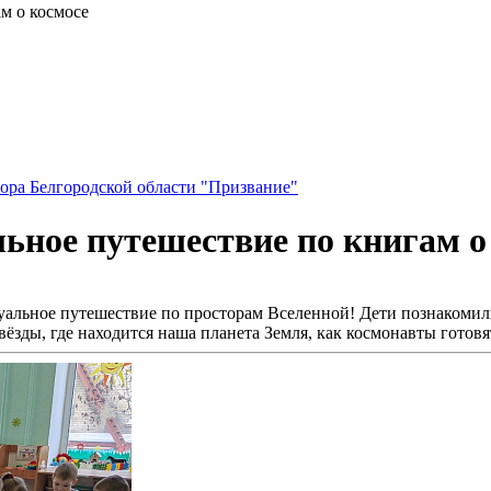
м о космосе
ора Белгородской области "Призвание"
льное путешествие по книгам о
ртуальное путешествие по просторам Вселенной! Дети познаком
ёзды, где находится наша планета Земля, как космонавты готовят