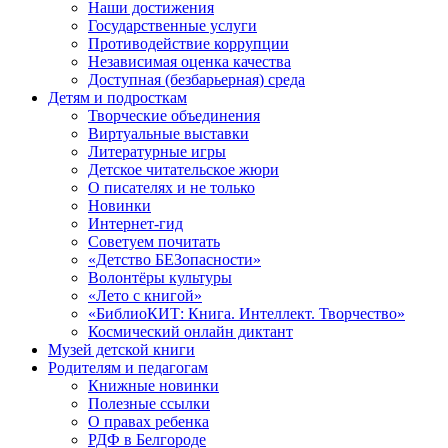
Наши достижения
Государственные услуги
Противодействие коррупции
Независимая оценка качества
Доступная (безбарьерная) среда
Детям и подросткам
Творческие объединения
Виртуальные выставки
Литературные игры
Детское читательское жюри
О писателях и не только
Новинки
Интернет-гид
Советуем почитать
«Детство БЕЗопасности»
Волонтёры культуры
«Лето с книгой»
«БиблиоКИТ: Книга. Интеллект. Творчество»
Космический онлайн диктант
Музей детской книги
Родителям и педагогам
Книжные новинки
Полезные ссылки
О правах ребенка
РДФ в Белгороде