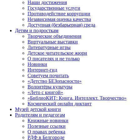
Наши достижения
Государственные услуги
Противодействие коррупции
Независимая оценка качества
Доступная (безбарьерная) среда
Детям и подросткам
Творческие объединения
Виртуальные выставки
Литературные игры
Детское читательское жюри
О писателях и не только
Новинки
Интернет-гид
Советуем почитать
«Детство БЕЗопасности»
Волонтёры культуры
«Лето с книгой»
«БиблиоКИТ: Книга. Интеллект. Творчество»
Космический онлайн диктант
Музей детской книги
Родителям и педагогам
Книжные новинки
Полезные ссылки
О правах ребенка
РДФ в Белгороде