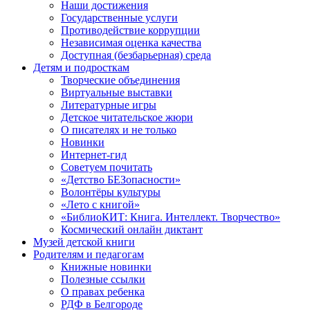
Наши достижения
Государственные услуги
Противодействие коррупции
Независимая оценка качества
Доступная (безбарьерная) среда
Детям и подросткам
Творческие объединения
Виртуальные выставки
Литературные игры
Детское читательское жюри
О писателях и не только
Новинки
Интернет-гид
Советуем почитать
«Детство БЕЗопасности»
Волонтёры культуры
«Лето с книгой»
«БиблиоКИТ: Книга. Интеллект. Творчество»
Космический онлайн диктант
Музей детской книги
Родителям и педагогам
Книжные новинки
Полезные ссылки
О правах ребенка
РДФ в Белгороде