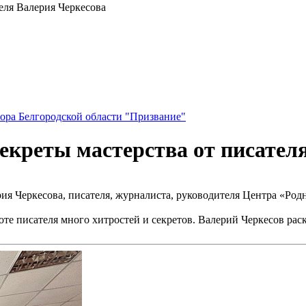
теля Валерия Черкесова
ора Белгородской области "Призвание"
секреты мастерства от писател
ия Черкесова, писателя, журналиста, руководителя Центра «Родн
те писателя много хитростей и секретов. Валерий Черкесов раск