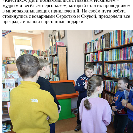
«Квестикс». Дети познакомились с главным Искателем –
мудрым и весёлым персонажем, который стал их проводником
в мире захватывающих приключений. На своём пути ребята
столкнулись с коварными Серостью и Скукой, преодолели все
преграды и нашли спрятанные подарки.