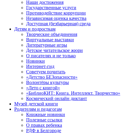
Наши достижения
Государственные услуги
Противодействие коррупции
Независимая оценка качества
Доступная (безбарьерная) среда
Детям и подросткам
Творческие объединения
Виртуальные выставки
Литературные игры
Детское читательское жюри
О писателях и не только
Новинки
Интернет-гид
Советуем почитать
«Детство БЕЗопасности»
Волонтёры культуры
«Лето с книгой»
«БиблиоКИТ: Книга. Интеллект. Творчество»
Космический онлайн диктант
Музей детской книги
Родителям и педагогам
Книжные новинки
Полезные ссылки
О правах ребенка
РДФ в Белгороде