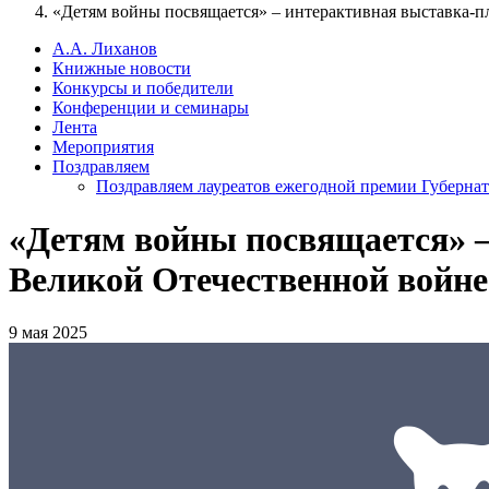
«Детям войны посвящается» – интерактивная выставка-п
А.А. Лиханов
Книжные новости
Конкурсы и победители
Конференции и семинары
Лента
Мероприятия
Поздравляем
Поздравляем лауреатов ежегодной премии Губернат
«Детям войны посвящается» –
Великой Отечественной войне
9 мая 2025