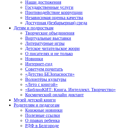
Наши достижения
Государственные услуги
Противодействие коррупции
Независимая оценка качества
Доступная (безбарьерная) среда
Детям и подросткам
Творческие объединения
Виртуальные выставки
Литературные игры
Детское читательское жюри
О писателях и не только
Новинки
Интернет-гид
Советуем почитать
«Детство БЕЗопасности»
Волонтёры культуры
«Лето с книгой»
«БиблиоКИТ: Книга. Интеллект. Творчество»
Космический онлайн диктант
Музей детской книги
Родителям и педагогам
Книжные новинки
Полезные ссылки
О правах ребенка
РДФ в Белгороде