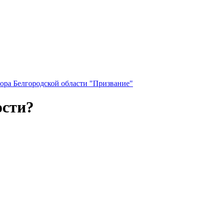
ора Белгородской области "Призвание"
ости?