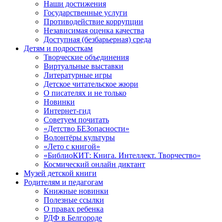
Наши достижения
Государственные услуги
Противодействие коррупции
Независимая оценка качества
Доступная (безбарьерная) среда
Детям и подросткам
Творческие объединения
Виртуальные выставки
Литературные игры
Детское читательское жюри
О писателях и не только
Новинки
Интернет-гид
Советуем почитать
«Детство БЕЗопасности»
Волонтёры культуры
«Лето с книгой»
«БиблиоКИТ: Книга. Интеллект. Творчество»
Космический онлайн диктант
Музей детской книги
Родителям и педагогам
Книжные новинки
Полезные ссылки
О правах ребенка
РДФ в Белгороде