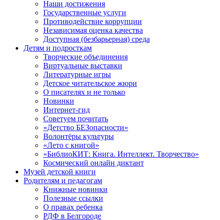
Наши достижения
Государственные услуги
Противодействие коррупции
Независимая оценка качества
Доступная (безбарьерная) среда
Детям и подросткам
Творческие объединения
Виртуальные выставки
Литературные игры
Детское читательское жюри
О писателях и не только
Новинки
Интернет-гид
Советуем почитать
«Детство БЕЗопасности»
Волонтёры культуры
«Лето с книгой»
«БиблиоКИТ: Книга. Интеллект. Творчество»
Космический онлайн диктант
Музей детской книги
Родителям и педагогам
Книжные новинки
Полезные ссылки
О правах ребенка
РДФ в Белгороде