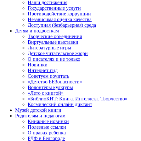
Наши достижения
Государственные услуги
Противодействие коррупции
Независимая оценка качества
Доступная (безбарьерная) среда
Детям и подросткам
Творческие объединения
Виртуальные выставки
Литературные игры
Детское читательское жюри
О писателях и не только
Новинки
Интернет-гид
Советуем почитать
«Детство БЕЗопасности»
Волонтёры культуры
«Лето с книгой»
«БиблиоКИТ: Книга. Интеллект. Творчество»
Космический онлайн диктант
Музей детской книги
Родителям и педагогам
Книжные новинки
Полезные ссылки
О правах ребенка
РДФ в Белгороде