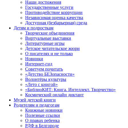
Наши достижения
Государственные услуги
Противодействие коррупции
Независимая оценка качества
Доступная (безбарьерная) среда
Детям и подросткам
Творческие объединения
Виртуальные выставки
Литературные игры
Детское читательское жюри
О писателях и не только
Новинки
Интернет-гид
Советуем почитать
«Детство БЕЗопасности»
Волонтёры культуры
«Лето с книгой»
«БиблиоКИТ: Книга. Интеллект. Творчество»
Космический онлайн диктант
Музей детской книги
Родителям и педагогам
Книжные новинки
Полезные ссылки
О правах ребенка
РДФ в Белгороде