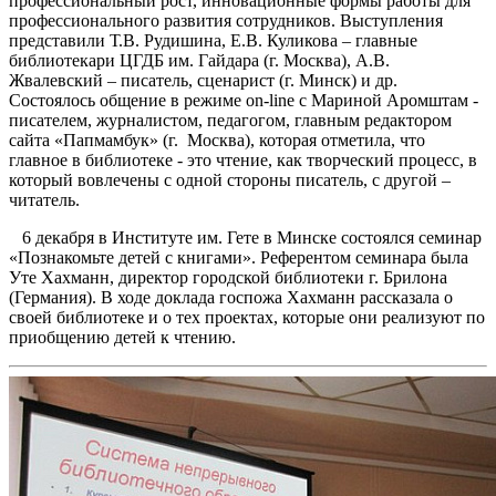
профессиональный рост, инновационные формы работы для
профессионального развития сотрудников. Выступления
представили Т.В. Рудишина, Е.В. Куликова – главные
библиотекари ЦГДБ им. Гайдара (г. Москва), А.В.
Жвалевский – писатель, сценарист (г. Минск) и др.
Состоялось общение в режиме on-line с Мариной Аромштам -
писателем, журналистом, педагогом, главным редактором
сайта «Папмамбук» (г. Москва), которая отметила, что
главное в библиотеке - это чтение, как творческий процесс, в
который вовлечены с одной стороны писатель, с другой –
читатель.
6 декабря в Институте им. Гете в Минске состоялся семинар
«Познакомьте детей с книгами». Референтом семинара была
Уте Хахманн, директор городской библиотеки г. Брилона
(Германия). В ходе доклада госпожа Хахманн рассказала о
своей библиотеке и о тех проектах, которые они реализуют по
приобщению детей к чтению.