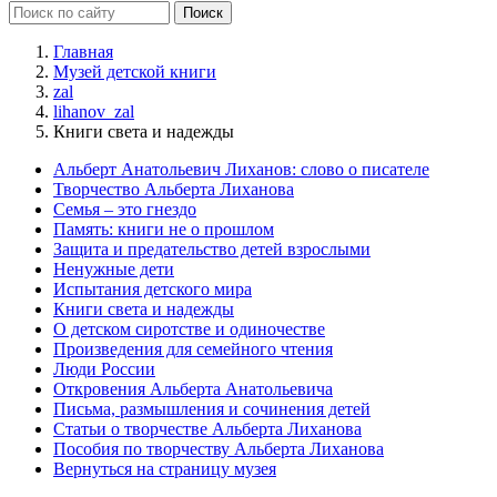
Главная
Музей детской книги
zal
lihanov_zal
Книги света и надежды
Альберт Анатольевич Лиханов: слово о писателе
Творчество Альберта Лиханова
Семья – это гнездо
Память: книги не о прошлом
Защита и предательство детей взрослыми
Ненужные дети
Испытания детского мира
Книги света и надежды
О детском сиротстве и одиночестве
Произведения для семейного чтения
Люди России
Откровения Альберта Анатольевича
Письма, размышления и сочинения детей
Статьи о творчестве Альберта Лиханова
Пособия по творчеству Альберта Лиханова
Вернуться на страницу музея